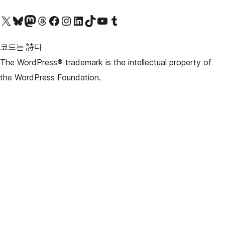
X(이전 트위터) 계정 방문하기
블루스카이 계정 방문하기
마스토돈 계정 방문하기
스레드 계정 방문하기
페이스북 페이지 방문하기
인스타그램 계정 방문하기
LinkedIn 계정 방문하기
틱톡 계정 방문하기
유튜브 채널 방문하기
텀블러 계정 방문하기
코드는 詩다
The WordPress® trademark is the intellectual property of
the WordPress Foundation.