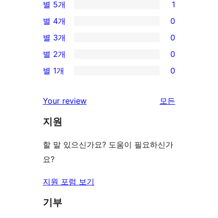
별 5개
1
1/5-
별 4개
0
별
0/4-
별 3개
0
점
별
0/3-
별 2개
0
후
점
별
0/2-
기
별 1개
0
후
점
별
0/1-
기
후
점
별
Your review
모든
기
후
점
리
기
지원
후
뷰
기
보
할 말 있으신가요? 도움이 필요하신가
기
요?
지원 포럼 보기
기부