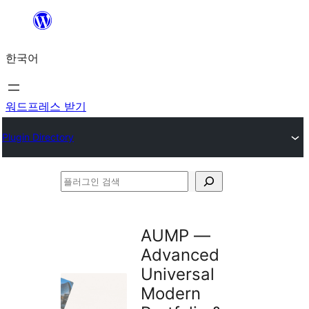
콘
텐
한국어
츠
로
바
워드프레스 받기
로
Plugin Directory
가
기
플
러
그
AUMP —
인
Advanced
검
Universal
색
Modern