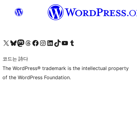
X(이전 트위터) 계정 방문하기
블루스카이 계정 방문하기
마스토돈 계정 방문하기
스레드 계정 방문하기
페이스북 페이지 방문하기
인스타그램 계정 방문하기
LinkedIn 계정 방문하기
틱톡 계정 방문하기
유튜브 채널 방문하기
텀블러 계정 방문하기
코드는 詩다
The WordPress® trademark is the intellectual property
of the WordPress Foundation.