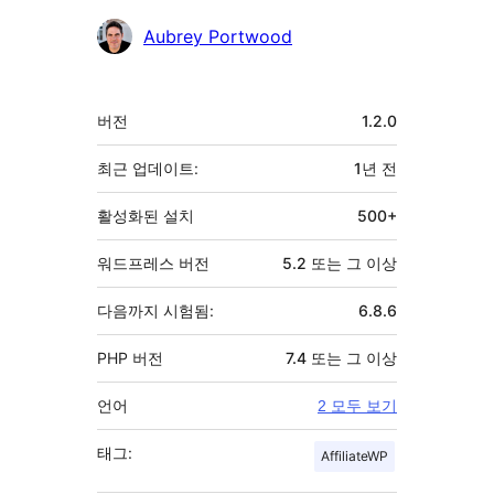
Aubrey Portwood
기
버전
1.2.0
초
최근 업데이트:
1년
전
활성화된 설치
500+
워드프레스 버전
5.2 또는 그 이상
다음까지 시험됨:
6.8.6
PHP 버전
7.4 또는 그 이상
언어
2 모두 보기
태그:
AffiliateWP