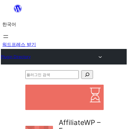
콘
텐
한국어
츠
로
바
워드프레스 받기
로
Plugin Directory
가
기
플
러
그
인
검
색
AffiliateWP –