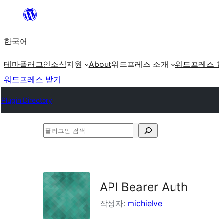
콘
텐
한국어
츠
로
테마
플러그인
소식
지원
About
워드프레스 소개
워드프레스 
바
워드프레스 받기
로
Plugin Directory
가
기
플
러
그
인
API Bearer Auth
검
색
작성자:
michielve