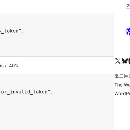
_token",

X(이전 트위터) 계정 방문하기
블루스카이 계정 방문하기
마스토
s a 401:
코드는
The Wo
or_invalid_token",

WordPr