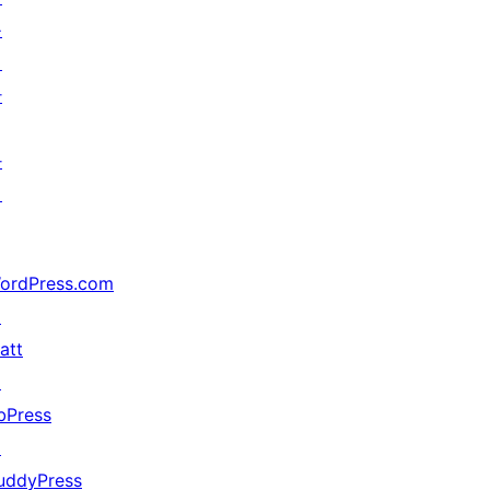
를
위
한
가
지
ordPress.com
↗
att
↗
bPress
↗
uddyPress