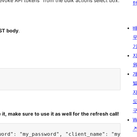
evoke API tokens” from the bulk actions select box.
ST body
.
 it, make sure to use it as well for the refresh call!
W