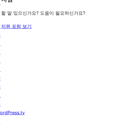
턴
보
기
기
할 말 있으신가요? 도움이 필요하신가요?
배
지원 포럼 보기
우
기
지
원
개
발
자
도
구
ordPress.tv
↗