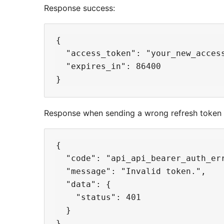
Response success:
{

  "access_token": "your_new_access
  "expires_in": 86400

Response when sending a wrong refresh token i
{

  "code": "api_api_bearer_auth_err
  "message": "Invalid token.",

  "data": {

    "status": 401

  }
