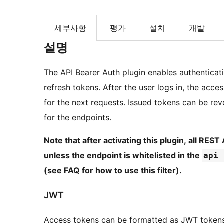
세부사항
평가
설치
개발
설명
The API Bearer Auth plugin enables authentica
refresh tokens. After the user logs in, the acc
for the next requests. Issued tokens can be re
for the endpoints.
Note that after activating this plugin, all RES
unless the endpoint is whitelisted in the
api_
(see FAQ for how to use this filter).
JWT
Access tokens can be formatted as JWT tokens. 