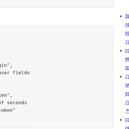
in",

ser fields

en",

f seconds

oken"
