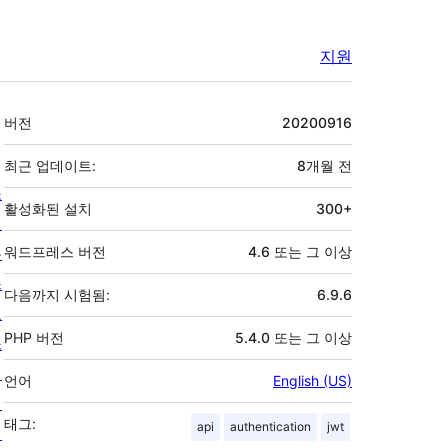
지원
기
버전
20200916
초
최근 업데이트:
8개월
전
소
활성화된 설치
300+
개
뉴
워드프레스 버전
4.6 또는 그 이상
스
다음까지 시험됨:
6.9.6
호
PHP 버전
5.4.0 또는 그 이상
스
팅
언어
English (US)
개
태그:
api
authentication
jwt
인