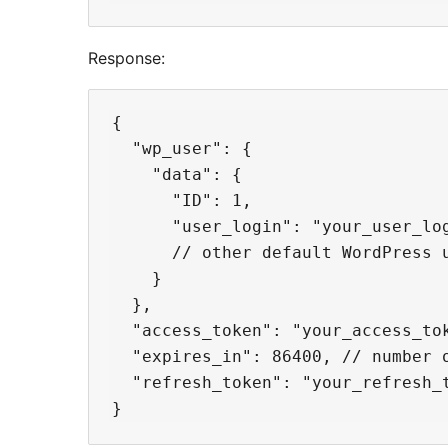
Response:
{

  "wp_user": {

    "data": {

      "ID": 1,

      "user_login": "your_user_log
      // other default WordPress u
    }

  },

  "access_token": "your_access_tok
  "expires_in": 86400, // number o
  "refresh_token": "your_refresh_t