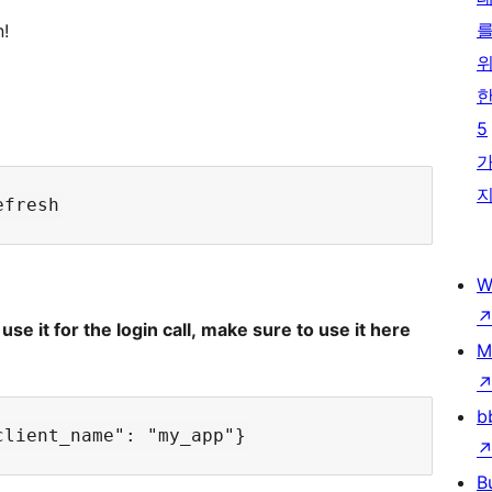
n!
5
W
 use it for the login call, make sure to use it here
M
b
B