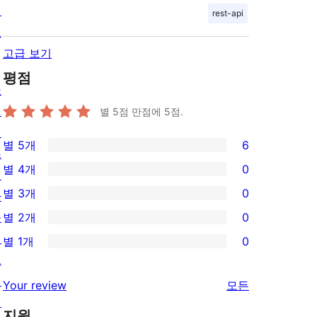
정
rest-api
보
고급 보기
평점
쇼
케
별 5점 만점에
5
점.
이
별 5개
6
스
6/5-
별 4개
0
테
별
0/4-
별 3개
0
마
점
별
0/3-
플
별 2개
0
후
점
별
0/2-
러
기
별 1개
0
후
점
별
0/1-
그
기
후
점
별
인
리
Your review
모든
기
후
점
패
뷰
기
지원
후