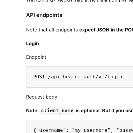
You can also revoke tokens by selection the “R
API endpoints
Note that all endpoints
expect JSON in the PO
Login
Endpoint:
Request body:
Note:
is optional. But if you use
client_name