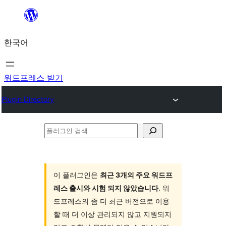
콘
텐
한국어
츠
로
바
워드프레스 받기
로
Plugin Directory
가
기
플
러
그
인
이 플러그인은
최근 3개의 주요 워드프
레스 출시와 시험 되지 않았습니다
. 워
검
드프레스의 좀 더 최근 버전으로 이용
색
할 때 더 이상 관리되지 않고 지원되지