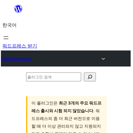
콘
텐
한국어
츠
로
바
워드프레스 받기
로
Plugin Directory
가
기
플
러
그
인
이 플러그인은
최근 3개의 주요 워드프
레스 출시와 시험 되지 않았습니다
. 워
검
드프레스의 좀 더 최근 버전으로 이용
색
할 때 더 이상 관리되지 않고 지원되지