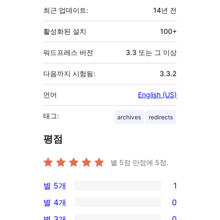
최근 업데이트:
14년
전
활성화된 설치
100+
워드프레스 버전
3.3 또는 그 이상
다음까지 시험됨:
3.3.2
언어
English (US)
태그:
archives
redirects
평점
별 5점 만점에
5
점.
별 5개
1
1/5-
별 4개
0
별
0/4-
별 3개
0