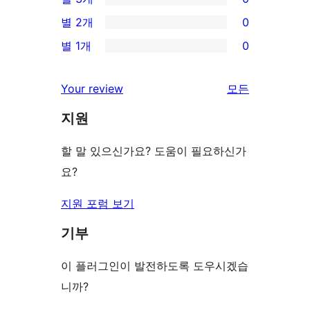
점
별
0/3-
별 2개
0
후
점
별
0/2-
기
별 1개
0
후
점
별
0/1-
기
후
점
별
리
Your review
모든
기
후
점
뷰
기
지원
후
보
기
기
할 말 있으신가요? 도움이 필요하신가
요?
지원 포럼 보기
기부
이 플러그인이 발전하도록 도우시겠습
니까?