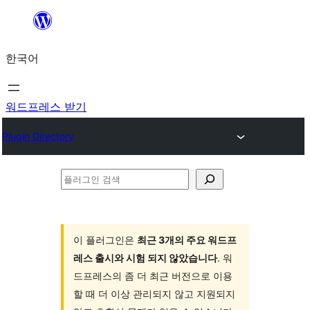
콘
텐
한국어
츠
로
바
워드프레스 받기
로
Plugin Directory
가
기
플
러
그
인
이 플러그인은
최근 3개의 주요 워드프
레스 출시와 시험 되지 않았습니다
. 워
검
드프레스의 좀 더 최근 버전으로 이용
색
할 때 더 이상 관리되지 않고 지원되지