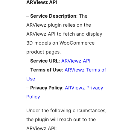
ARViewz API
–
Service Description
: The
ARViewz plugin relies on the
ARViewz API to fetch and display
3D models on WooCommerce
product pages.
–
Service URL
:
ARViewz API
–
Terms of Use
:
ARViewz Terms of
Use
–
Privacy Policy
:
ARViewz Privacy
Policy
Under the following circumstances,
the plugin will reach out to the
ARViewz API: