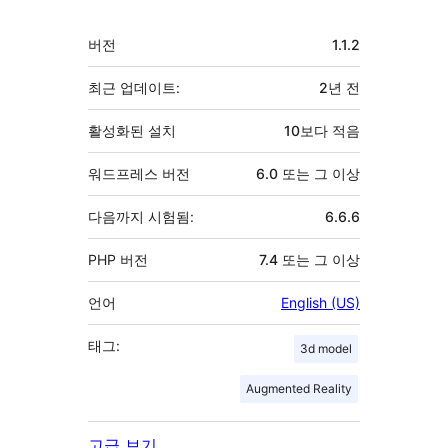
자
기
버전
1.1.2
초
최근 업데이트:
2년
전
활성화된 설치
10보다 적음
워드프레스 버전
6.0 또는 그 이상
다음까지 시험됨:
6.6.6
PHP 버전
7.4 또는 그 이상
언어
English (US)
태그:
3d model
Augmented Reality
고급 보기