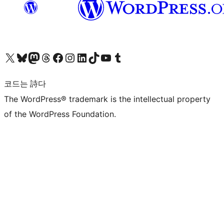
X(이전 트위터) 계정 방문하기
블루스카이 계정 방문하기
마스토돈 계정 방문하기
스레드 계정 방문하기
페이스북 페이지 방문하기
인스타그램 계정 방문하기
LinkedIn 계정 방문하기
틱톡 계정 방문하기
유튜브 채널 방문하기
텀블러 계정 방문하기
코드는 詩다
The WordPress® trademark is the intellectual property
of the WordPress Foundation.