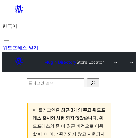
콘
텐
한국어
츠
로
바
워드프레스 받기
로
Plugin Directory
Store Locator
가
기
플
러
그
인
이 플러그인은
최근 3개의 주요 워드프
레스 출시와 시험 되지 않았습니다
. 워
검
드프레스의 좀 더 최근 버전으로 이용
색
할 때 더 이상 관리되지 않고 지원되지