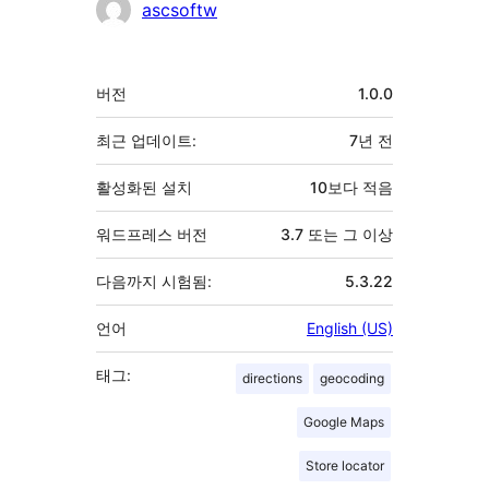
기
ascsoftw
여
자
기
버전
1.0.0
초
최근 업데이트:
7년
전
활성화된 설치
10보다 적음
워드프레스 버전
3.7 또는 그 이상
다음까지 시험됨:
5.3.22
언어
English (US)
태그:
directions
geocoding
Google Maps
Store locator