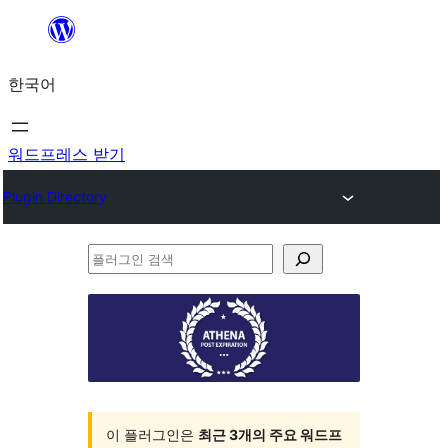
콘
텐
한국어
츠
로
바
워드프레스 받기
로
Plugin Directory
가
기
플
러
그
인
검
색
이 플러그인은
최근 3개의 주요 워드프