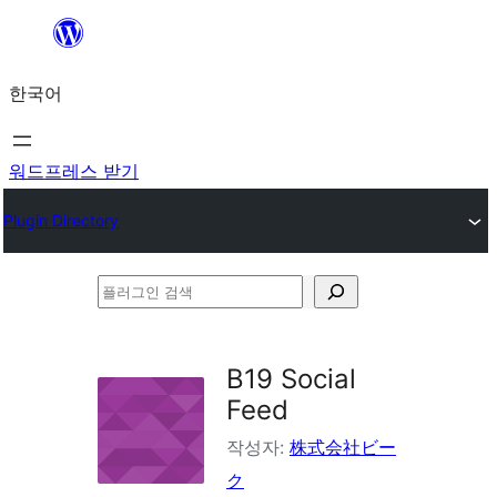
콘
텐
한국어
츠
로
바
워드프레스 받기
로
Plugin Directory
가
기
플
러
그
B19 Social
인
Feed
검
작성자:
株式会社ビー
색
ク