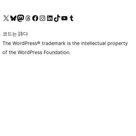
X(이전 트위터) 계정 방문하기
블루스카이 계정 방문하기
마스토돈 계정 방문하기
스레드 계정 방문하기
페이스북 페이지 방문하기
인스타그램 계정 방문하기
LinkedIn 계정 방문하기
틱톡 계정 방문하기
유튜브 채널 방문하기
텀블러 계정 방문하기
코드는 詩다
The WordPress® trademark is the intellectual property
of the WordPress Foundation.