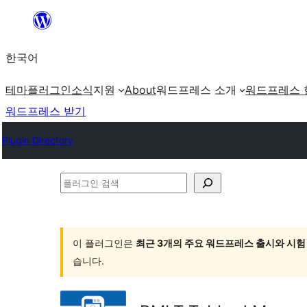
콘
텐
한국어
츠
로
테마
플러그인
소식
지원
About
워드프레스 소개
워드프레스 
바
워드프레스 받기
로
Plugin Directory
가
기
플
러
그
인
이 플러그인은
최근 3개의 주요 워드프레스 출시와 시험
습니다.
검
색