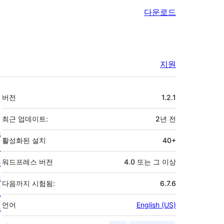
다운로드
지원
기
버전
1.2.1
초
최근 업데이트:
2년
전
소
활성화된 설치
40+
개
뉴
워드프레스 버전
4.0 또는 그 이상
스
다음까지 시험됨:
6.7.6
호
언어
English (US)
스
팅