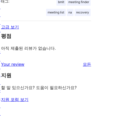
태그:
bmlt
meeting finder
개
meeting list
na
recovery
인
정
고급 보기
보
평점
아직 제출된 리뷰가 없습니다.
쇼
케
리
Your review
모든
이
뷰
스
지원
보
테
기
할 말 있으신가요? 도움이 필요하신가요?
마
플
지원 포럼 보기
러
그