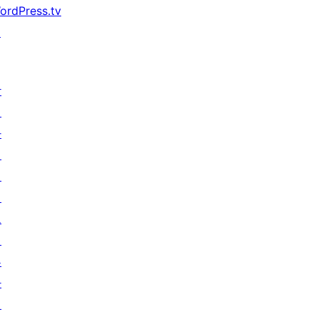
ordPress.tv
↗
참
여
하
기
이
벤
트
기
부
하
기