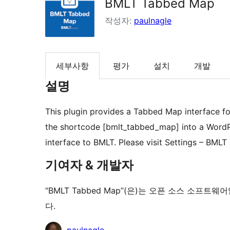
BMLT Tabbed Map
작성자:
paulnagle
세부사항
평가
설치
개발
설명
This plugin provides a Tabbed Map interface fo
the shortcode [bmlt_tabbed_map] into a Word
interface to BMLT. Please visit Settings – BML
기여자 & 개발자
“BMLT Tabbed Map”(은)는 오픈 소스 소
다.
기