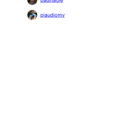
paulnagle
여
pjaudiomv
자