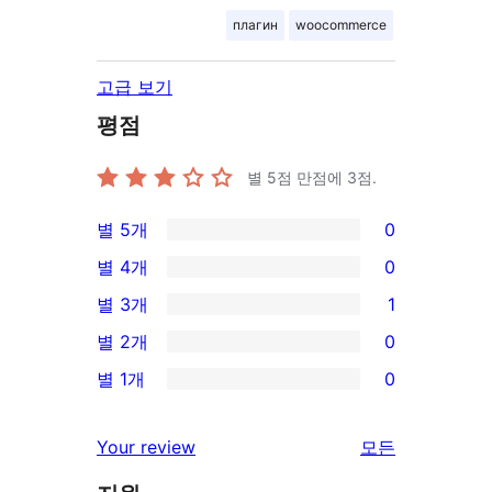
плагин
woocommerce
고급 보기
평점
별 5점 만점에
3
점.
별 5개
0
0/5-
별 4개
0
별
0/4-
별 3개
1
점
별
1/3-
별 2개
0
후
점
별
0/2-
기
별 1개
0
후
점
별
0/1-
기
후
점
별
리
Your review
모든
기
후
점
뷰
기