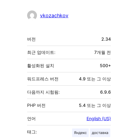
vkozachkov
기
버전
2.34
초
최근 업데이트:
7개월
전
활성화된 설치
500+
워드프레스 버전
4.9 또는 그 이상
다음까지 시험됨:
6.9.6
PHP 버전
5.4 또는 그 이상
언어
English (US)
태그:
Яндекс
доставка