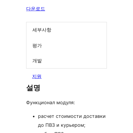
다운로드
세부사항
평가
개발
지원
설명
Функционал модуля:
расчет стоимости доставки
до ПВЗ и курьером;