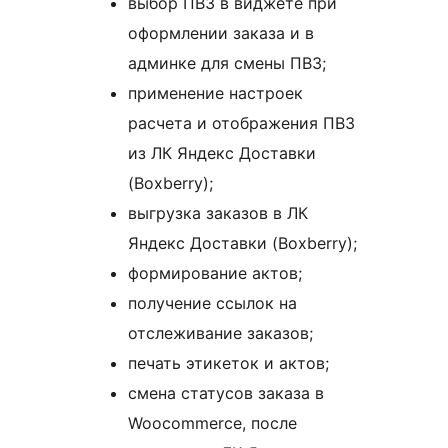
выбор ПВЗ в виджете при
оформлении заказа и в
админке для смены ПВЗ;
применение настроек
расчета и отображения ПВЗ
из ЛК Яндекс Доставки
(Boxberry);
выгрузка заказов в ЛК
Яндекс Доставки (Boxberry);
формирование актов;
получение ссылок на
отслеживание заказов;
печать этикеток и актов;
смена статусов заказа в
Woocommerce, после