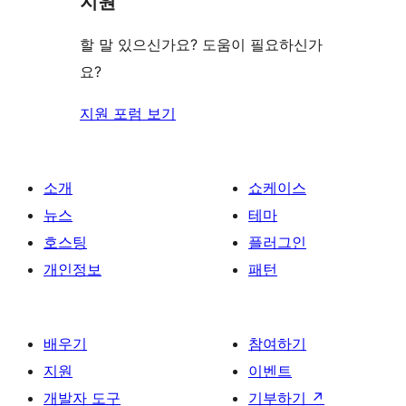
지원
후
보
기
기
할 말 있으신가요? 도움이 필요하신가
요?
지원 포럼 보기
소개
쇼케이스
뉴스
테마
호스팅
플러그인
개인정보
패턴
배우기
참여하기
지원
이벤트
개발자 도구
기부하기
↗