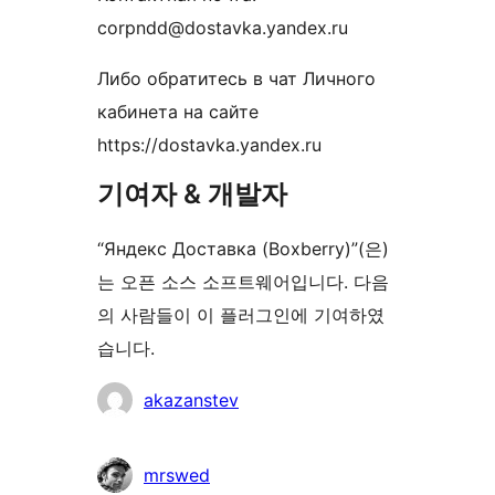
corpndd@dostavka.yandex.ru
Либо обратитесь в чат Личного
кабинета на сайте
https://dostavka.yandex.ru
기여자 & 개발자
“Яндекс Доставка (Boxberry)”(은)
는 오픈 소스 소프트웨어입니다. 다음
의 사람들이 이 플러그인에 기여하였
습니다.
기
akazanstev
여
자
mrswed