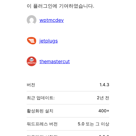
이 플러그인에 기여하였습니다.
기
wptmcdev
여
자
jetplugs
themastercut
기
버전
1.4.3
초
최근 업데이트:
2년
전
활성화된 설치
400+
워드프레스 버전
5.0 또는 그 이상