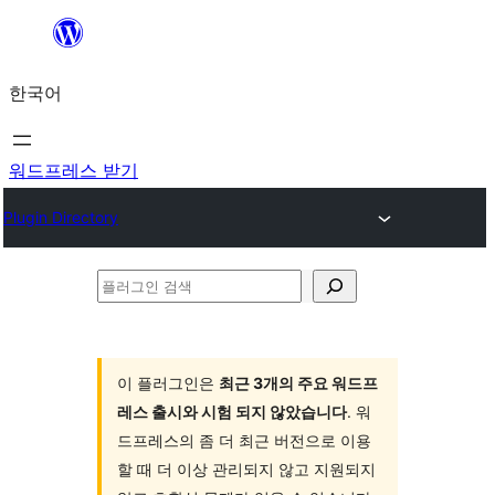
콘
텐
한국어
츠
로
바
워드프레스 받기
로
Plugin Directory
가
기
플
러
그
인
이 플러그인은
최근 3개의 주요 워드프
레스 출시와 시험 되지 않았습니다
. 워
검
드프레스의 좀 더 최근 버전으로 이용
색
할 때 더 이상 관리되지 않고 지원되지