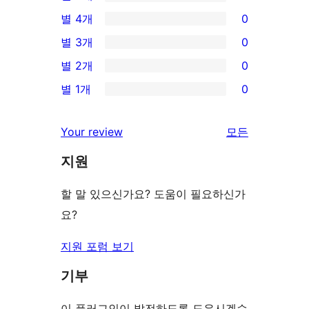
1/5-
별 4개
0
별
0/4-
별 3개
0
점
별
0/3-
별 2개
0
후
점
별
0/2-
기
별 1개
0
후
점
별
0/1-
기
후
점
별
리
Your review
모든
기
후
점
뷰
기
지원
후
보
기
기
할 말 있으신가요? 도움이 필요하신가
요?
지원 포럼 보기
기부
이 플러그인이 발전하도록 도우시겠습