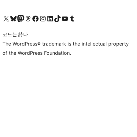
X(이전 트위터) 계정 방문하기
블루스카이 계정 방문하기
마스토돈 계정 방문하기
스레드 계정 방문하기
페이스북 페이지 방문하기
인스타그램 계정 방문하기
LinkedIn 계정 방문하기
틱톡 계정 방문하기
유튜브 채널 방문하기
텀블러 계정 방문하기
코드는 詩다
The WordPress® trademark is the intellectual property
of the WordPress Foundation.