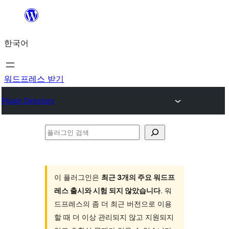
콘
텐
한국어
츠
로
바
워드프레스 받기
로
Plugin Directory
가
기
플
러
그
인
이 플러그인은
최근 3개의 주요 워드프
레스 출시와 시험 되지 않았습니다
. 워
검
드프레스의 좀 더 최근 버전으로 이용
색
할 때 더 이상 관리되지 않고 지원되지