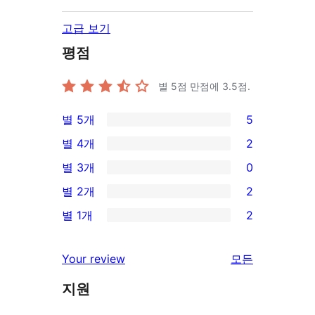
고급 보기
평점
별 5점 만점에
3.5
점.
별 5개
5
5/5-
별 4개
2
별
2/4-
별 3개
0
점
별
0/3-
별 2개
2
후
점
별
2/2-
기
별 1개
2
후
점
별
2/1-
기
후
점
별
리
Your review
모든
기
후
점
뷰
기
지원
후
보
기