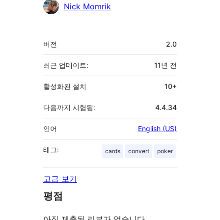
기
Nick Momrik
여
자
기
버전
2.0
초
최근 업데이트:
11년
전
활성화된 설치
10+
다음까지 시험됨:
4.4.34
언어
English (US)
태그:
cards
convert
poker
고급 보기
평점
아직 제출된 리뷰가 없습니다.