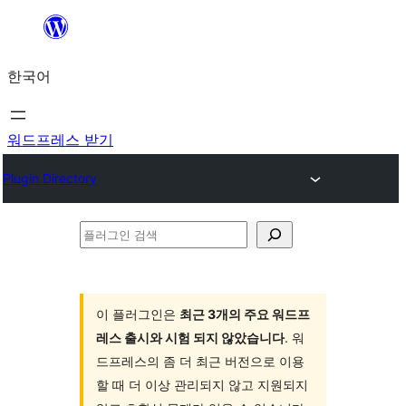
콘
텐
한국어
츠
로
바
워드프레스 받기
로
Plugin Directory
가
기
플
러
그
인
이 플러그인은
최근 3개의 주요 워드프
레스 출시와 시험 되지 않았습니다
. 워
검
드프레스의 좀 더 최근 버전으로 이용
색
할 때 더 이상 관리되지 않고 지원되지