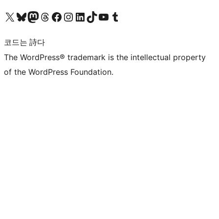
X(이전 트위터) 계정 방문하기
블루스카이 계정 방문하기
마스토돈 계정 방문하기
스레드 계정 방문하기
페이스북 페이지 방문하기
인스타그램 계정 방문하기
LinkedIn 계정 방문하기
틱톡 계정 방문하기
유튜브 채널 방문하기
텀블러 계정 방문하기
코드는 詩다
The WordPress® trademark is the intellectual property
of the WordPress Foundation.