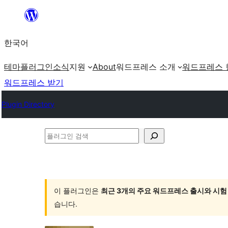
콘
텐
한국어
츠
로
테마
플러그인
소식
지원
About
워드프레스 소개
워드프레스 
바
워드프레스 받기
로
Plugin Directory
가
기
플
러
그
인
이 플러그인은
최근 3개의 주요 워드프레스 출시와 시험
검
습니다.
색