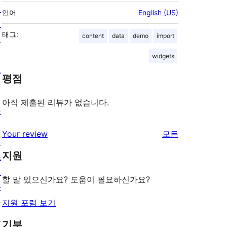
팅
언어
English (US)
개
태그:
content
data
demo
import
인
정
widgets
보
평점
아직 제출된 리뷰가 없습니다.
쇼
케
리
Your review
모든
이
뷰
지원
스
보
테
기
할 말 있으신가요? 도움이 필요하신가요?
마
플
지원 포럼 보기
러
기부