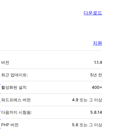
다운로드
지원
기
버전
1.1.4
초
최근 업데이트:
5년
전
소
활성화된 설치
400+
개
뉴
워드프레스 버전
4.9 또는 그 이상
스
다음까지 시험됨:
5.8.14
호
PHP 버전
5.6 또는 그 이상
스