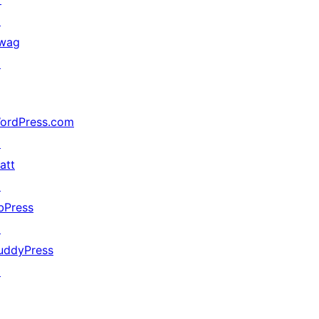
↗
wag
↗
ordPress.com
↗
att
↗
bPress
↗
uddyPress
↗