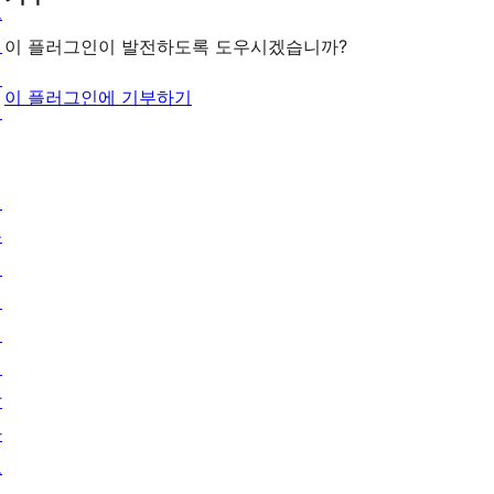
그
인
이 플러그인이 발전하도록 도우시겠습니까?
패
이 플러그인에 기부하기
턴
배
우
기
지
원
개
발
자
도