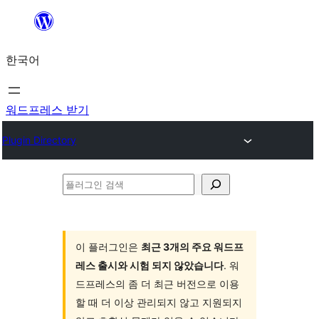
콘
텐
한국어
츠
로
바
워드프레스 받기
로
Plugin Directory
가
기
플
러
그
인
이 플러그인은
최근 3개의 주요 워드프
레스 출시와 시험 되지 않았습니다
. 워
검
드프레스의 좀 더 최근 버전으로 이용
색
할 때 더 이상 관리되지 않고 지원되지