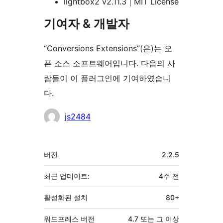
lightbox2 v2.11.3 | MIT License
기여자 & 개발자
“Conversions Extensions”(은)는 오
픈 소스 소프트웨어입니다. 다음의 사
람들이 이 플러그인에 기여하였습니
다.
기
js2484
여
자
기
버전
2.2.5
초
최근 업데이트:
4주
전
활성화된 설치
80+
워드프레스 버전
4.7 또는 그 이상