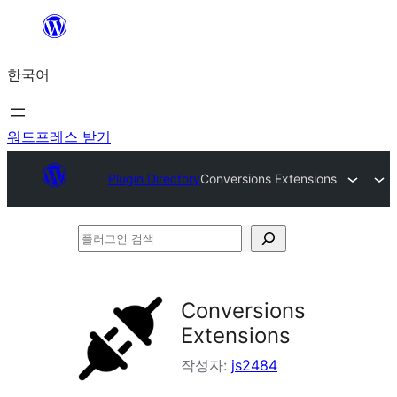
콘
텐
한국어
츠
로
바
워드프레스 받기
로
Plugin Directory
Conversions Extensions
가
기
플
러
그
Conversions
인
Extensions
검
작성자:
js2484
색