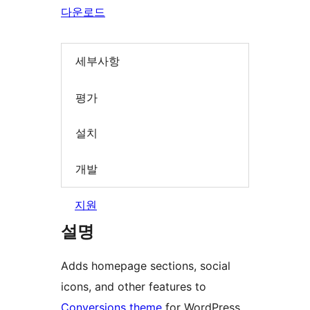
다운로드
세부사항
평가
설치
개발
지원
설명
Adds homepage sections, social
icons, and other features to
Conversions theme
for WordPress.