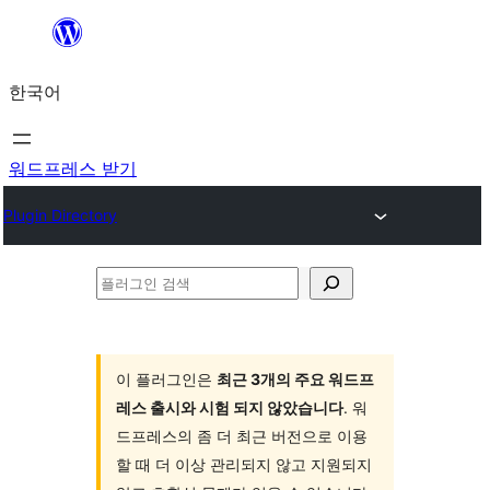
콘
텐
한국어
츠
로
바
워드프레스 받기
로
Plugin Directory
가
기
플
러
그
인
이 플러그인은
최근 3개의 주요 워드프
레스 출시와 시험 되지 않았습니다
. 워
검
드프레스의 좀 더 최근 버전으로 이용
색
할 때 더 이상 관리되지 않고 지원되지