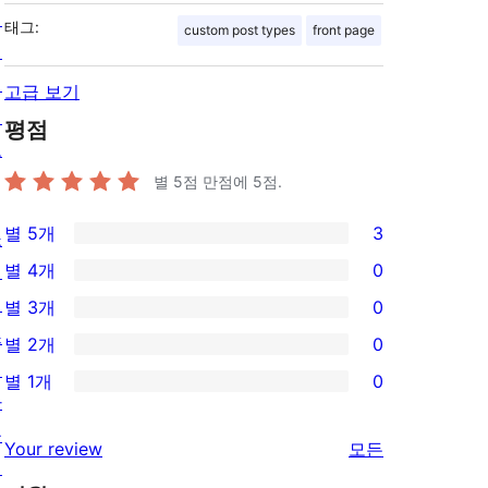
팅
태그:
custom post types
front page
개
인
고급 보기
정
평점
보
별 5점 만점에
5
점.
별 5개
3
쇼
3/5-
별 4개
0
케
별
0/4-
이
별 3개
0
점
별
0/3-
스
별 2개
0
후
점
별
0/2-
테
기
별 1개
0
후
점
별
0/1-
마
기
후
점
별
플
리
Your review
모든
기
후
점
러
뷰