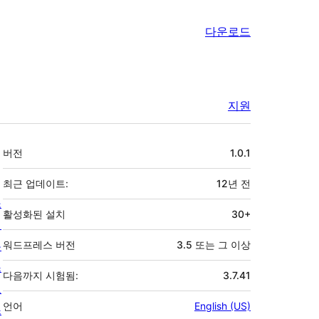
다운로드
지원
기
버전
1.0.1
초
최근 업데이트:
12년
전
소
활성화된 설치
30+
개
뉴
워드프레스 버전
3.5 또는 그 이상
스
다음까지 시험됨:
3.7.41
호
언어
English (US)
스