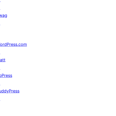
↗
wag
↗
ordPress.com
↗
att
↗
bPress
↗
uddyPress
↗