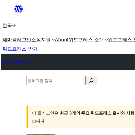
콘
텐
한국어
츠
로
테마
플러그인
소식
지원
About
워드프레스 소개
워드프레스 
바
워드프레스 받기
로
Plugin Directory
가
기
플
러
그
인
이 플러그인은
최근 3개의 주요 워드프레스 출시와 시험
검
습니다.
색