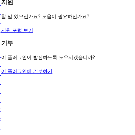
기
지원
후
그
보
기
인
기
할 말 있으신가요? 도움이 필요하신가요?
패
지원 포럼 보기
턴
기부
배
이 플러그인이 발전하도록 도우시겠습니까?
우
이 플러그인에 기부하기
기
지
원
개
발
자
도