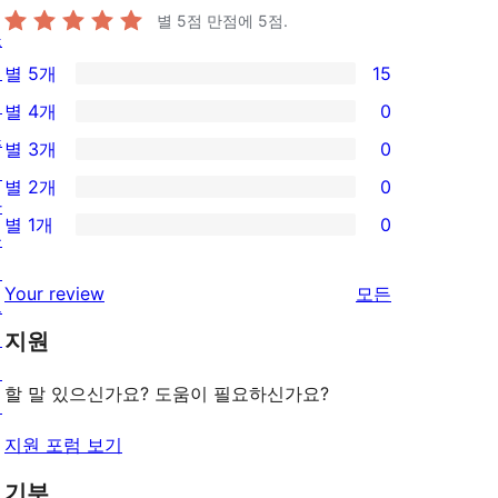
별 5점 만점에
5
점.
쇼
케
별 5개
15
15/5-
이
별 4개
0
별
0/4-
스
별 3개
0
점
별
0/3-
테
별 2개
0
후
점
별
0/2-
마
기
별 1개
0
후
점
별
플
0/1-
기
후
점
러
별
리
Your review
모든
기
후
그
점
뷰
기
인
지원
후
보
패
기
기
할 말 있으신가요? 도움이 필요하신가요?
턴
지원 포럼 보기
기부
배