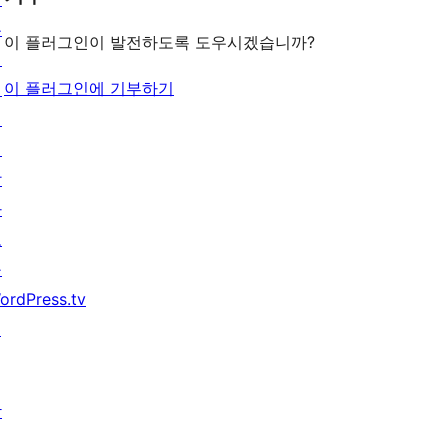
우
이 플러그인이 발전하도록 도우시겠습니까?
기
이 플러그인에 기부하기
지
원
개
발
자
도
구
ordPress.tv
↗
참
여