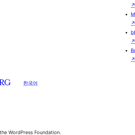
M
b
B
한국어
 the WordPress Foundation.