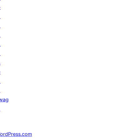
하
기
이
벤
트
기
부
하
기
↗
wag
↗
ordPress.com