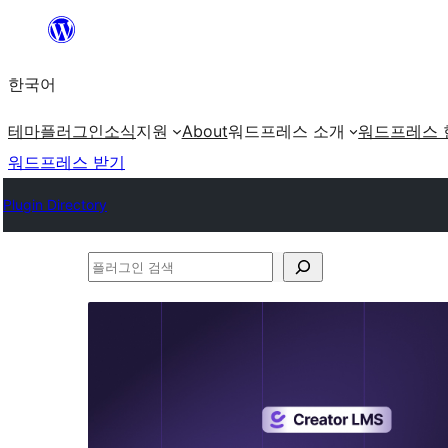
콘
텐
한국어
츠
로
테마
플러그인
소식
지원
About
워드프레스 소개
워드프레스 
바
워드프레스 받기
로
Plugin Directory
가
기
플
러
그
인
검
색