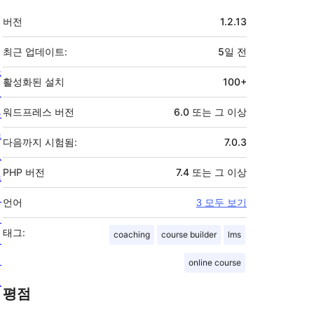
기
버전
1.2.13
초
최근 업데이트:
5일
전
소
활성화된 설치
100+
개
뉴
워드프레스 버전
6.0 또는 그 이상
스
다음까지 시험됨:
7.0.3
호
PHP 버전
7.4 또는 그 이상
스
팅
언어
3 모두 보기
개
태그:
coaching
course builder
lms
인
정
online course
보
평점