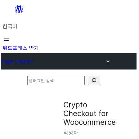
콘
텐
한국어
츠
로
바
워드프레스 받기
로
Plugin Directory
가
기
플
러
그
Crypto
인
Checkout for
검
Woocommerce
색
작성자: