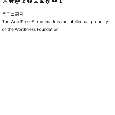
X(이전 트위터) 계정 방문하기
블루스카이 계정 방문하기
마스토돈 계정 방문하기
스레드 계정 방문하기
페이스북 페이지 방문하기
인스타그램 계정 방문하기
LinkedIn 계정 방문하기
틱톡 계정 방문하기
유튜브 채널 방문하기
텀블러 계정 방문하기
코드는 詩다
The WordPress® trademark is the intellectual property
of the WordPress Foundation.