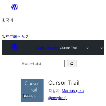
콘
텐
한국어
츠
로
바
워드프레스 받기
로
Plugin Directory
Cursor Trail
가
기
플
러
그
Cursor Trail
인
작성자:
Marcus (aka
검
@msykes)
색