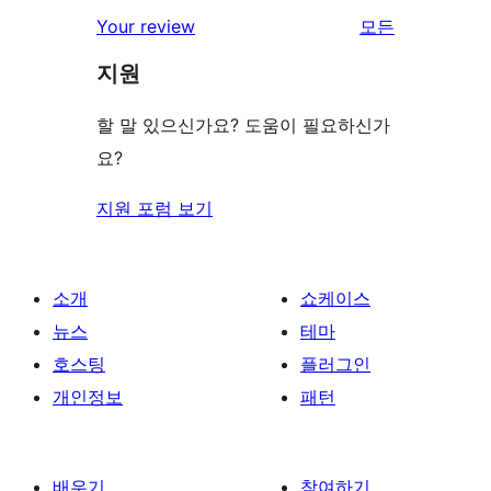
점
별
리
Your review
모든
기
후
점
뷰
기
지원
후
보
기
기
할 말 있으신가요? 도움이 필요하신가
요?
지원 포럼 보기
소개
쇼케이스
뉴스
테마
호스팅
플러그인
개인정보
패턴
배우기
참여하기