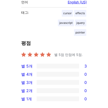
언어
English (US)
태그:
cursor
effects
javascript
jquery
pointer
평점
별 5점 만점에
5
점.
별 5개
3
3/5-
별 4개
0
별
0/4-
별 3개
0
점
별
0/3-
별 2개
0
후
점
별
0/2-
기
별 1개
0
후
점
별
0/1-
기
후