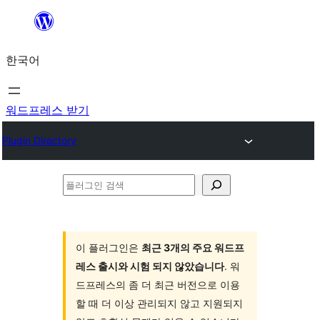
콘
텐
한국어
츠
로
바
워드프레스 받기
로
Plugin Directory
가
기
플
러
그
인
이 플러그인은
최근 3개의 주요 워드프
레스 출시와 시험 되지 않았습니다
. 워
검
드프레스의 좀 더 최근 버전으로 이용
색
할 때 더 이상 관리되지 않고 지원되지