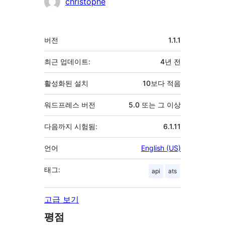
christophe
기
버전
1.1.1
초
최근 업데이트:
4년
전
활성화된 설치
10보다 적음
워드프레스 버전
5.0 또는 그 이상
다음까지 시험됨:
6.1.11
언어
English (US)
태그:
api
ats
고급 보기
평점