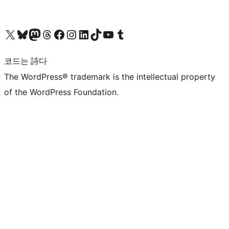
X(이전 트위터) 계정 방문하기
블루스카이 계정 방문하기
마스토돈 계정 방문하기
스레드 계정 방문하기
페이스북 페이지 방문하기
인스타그램 계정 방문하기
LinkedIn 계정 방문하기
틱톡 계정 방문하기
유튜브 채널 방문하기
텀블러 계정 방문하기
코드는 詩다
The WordPress® trademark is the intellectual property
of the WordPress Foundation.