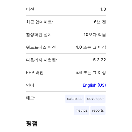
기
버전
1.0
초
최근 업데이트:
6년
전
활성화된 설치
10보다 적음
워드프레스 버전
4.0 또는 그 이상
다음까지 시험됨:
5.3.22
PHP 버전
5.6 또는 그 이상
언어
English (US)
태그:
database
developer
metrics
reports
평점