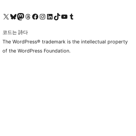
X(이전 트위터) 계정 방문하기
블루스카이 계정 방문하기
마스토돈 계정 방문하기
스레드 계정 방문하기
페이스북 페이지 방문하기
인스타그램 계정 방문하기
LinkedIn 계정 방문하기
틱톡 계정 방문하기
유튜브 채널 방문하기
텀블러 계정 방문하기
코드는 詩다
The WordPress® trademark is the intellectual property
of the WordPress Foundation.