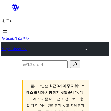
콘
텐
한국어
츠
로
바
워드프레스 받기
로
Plugin Directory
가
기
플
러
그
인
이 플러그인은
최근 3개의 주요 워드프
레스 출시와 시험 되지 않았습니다
. 워
검
드프레스의 좀 더 최근 버전으로 이용
색
할 때 더 이상 관리되지 않고 지원되지