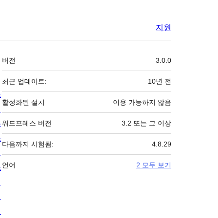
지원
기
버전
3.0.0
초
최근 업데이트:
10년
전
소
활성화된 설치
이용 가능하지 않음
개
뉴
워드프레스 버전
3.2 또는 그 이상
스
다음까지 시험됨:
4.8.29
호
언어
2 모두 보기
스
팅
개
인