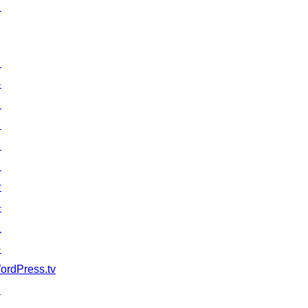
턴
배
우
기
지
원
개
발
자
도
구
ordPress.tv
↗