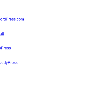
ordPress.com
↗
att
↗
bPress
↗
uddyPress
↗