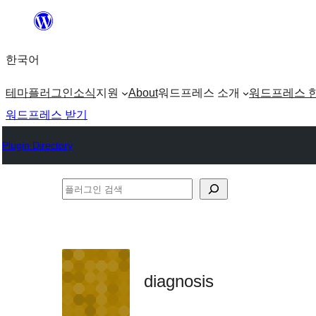
콘
텐
한국어
츠
로
테마
플러그인
소식
지원
About
워드프레스 소개
워드프레스 
바
워드프레스 받기
로
Plugin Directory
가
기
플
러
그
인
검
diagnosis
색