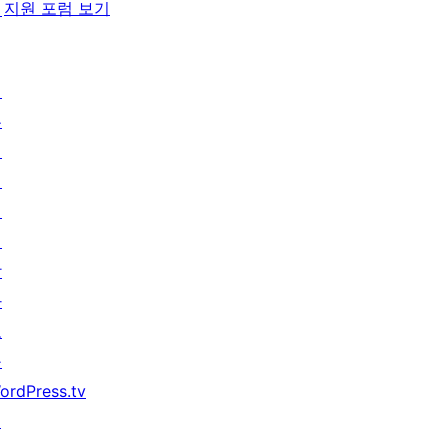
지원 포럼 보기
턴
배
우
기
지
원
개
발
자
도
구
ordPress.tv
↗