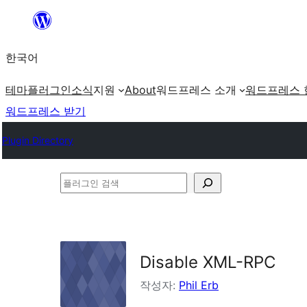
콘
텐
한국어
츠
로
테마
플러그인
소식
지원
About
워드프레스 소개
워드프레스 
바
워드프레스 받기
로
Plugin Directory
가
기
플
러
그
인
Disable XML-RPC
검
색
작성자:
Phil Erb