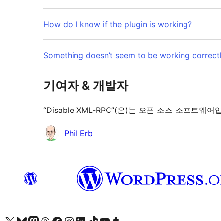
How do I know if the plugin is working?
Something doesn’t seem to be working correct
기여자 & 개발자
“Disable XML-RPC”(은)는 오픈 소스 소프
기
Phil Erb
여
자
X(이전 트위터) 계정 방문하기
블루스카이 계정 방문하기
마스토돈 계정 방문하기
스레드 계정 방문하기
페이스북 페이지 방문하기
인스타그램 계정 방문하기
LinkedIn 계정 방문하기
틱톡 계정 방문하기
유튜브 채널 방문하기
텀블러 계정 방문하기