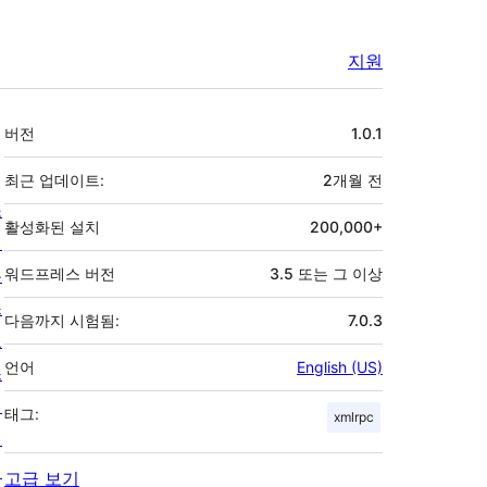
지원
기
버전
1.0.1
초
최근 업데이트:
2개월
전
소
활성화된 설치
200,000+
개
뉴
워드프레스 버전
3.5 또는 그 이상
스
다음까지 시험됨:
7.0.3
호
언어
English (US)
스
팅
태그:
xmlrpc
개
인
고급 보기