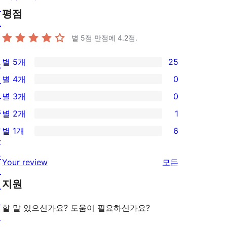
정
평점
보
별 5점 만점에
4.2
점.
별 5개
25
쇼
25/5-
별 4개
0
케
별
0/4-
이
별 3개
0
점
별
0/3-
스
별 2개
1
후
점
별
1/2-
테
기
별 1개
6
후
점
별
6/1-
마
기
후
점
별
플
리
Your review
모든
기
후
점
러
뷰
기
지원
후
그
보
기
인
기
할 말 있으신가요? 도움이 필요하신가요?
패