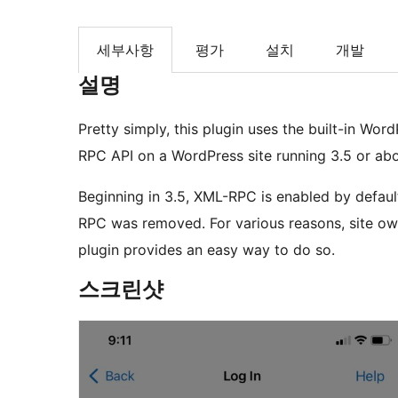
세부사항
평가
설치
개발
설명
Pretty simply, this plugin uses the built-in Wor
RPC API on a WordPress site running 3.5 or ab
Beginning in 3.5, XML-RPC is enabled by default
RPC was removed. For various reasons, site owne
plugin provides an easy way to do so.
스크린샷