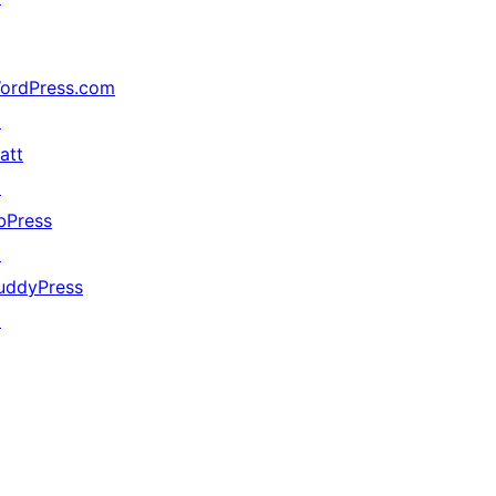
ordPress.com
↗
att
↗
bPress
↗
uddyPress
↗