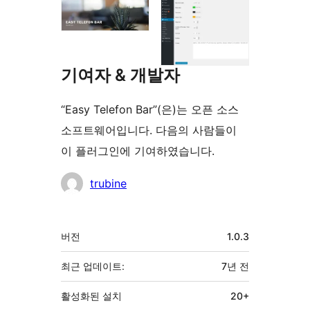
기여자 & 개발자
“Easy Telefon Bar”(은)는 오픈 소스
소프트웨어입니다. 다음의 사람들이
이 플러그인에 기여하였습니다.
기
trubine
여
자
기
버전
1.0.3
초
최근 업데이트:
7년
전
활성화된 설치
20+