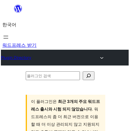
콘
텐
한국어
츠
로
바
워드프레스 받기
로
Plugin Directory
가
기
플
러
그
인
이 플러그인은
최근 3개의 주요 워드프
레스 출시와 시험 되지 않았습니다
. 워
검
드프레스의 좀 더 최근 버전으로 이용
색
할 때 더 이상 관리되지 않고 지원되지