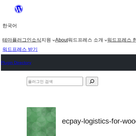
콘
텐
한국어
츠
로
테마
플러그인
소식
지원
About
워드프레스 소개
워드프레스 
바
워드프레스 받기
로
Plugin Directory
가
기
플
러
그
인
검
ecpay-logistics-for-w
색