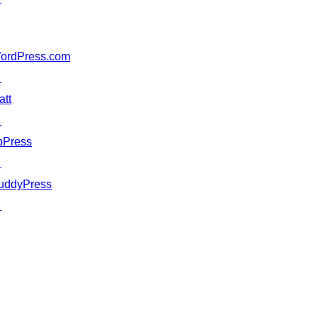
ordPress.com
↗
att
↗
bPress
↗
uddyPress
↗