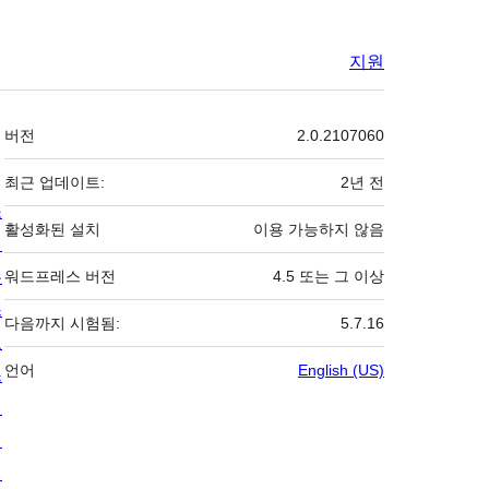
지원
기
버전
2.0.2107060
초
최근 업데이트:
2년
전
소
활성화된 설치
이용 가능하지 않음
개
뉴
워드프레스 버전
4.5 또는 그 이상
스
다음까지 시험됨:
5.7.16
호
언어
English (US)
스
팅
개
인