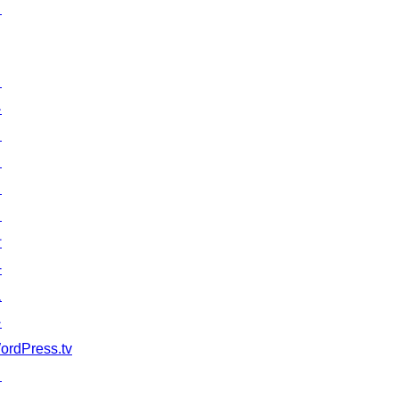
턴
배
우
기
지
원
개
발
자
도
구
ordPress.tv
↗