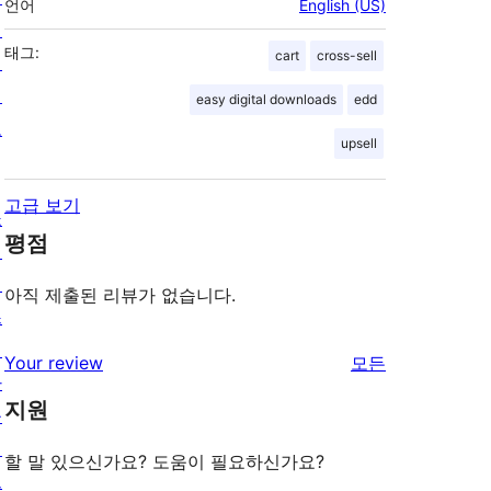
언어
English (US)
개
태그:
cart
cross-sell
인
정
easy digital downloads
edd
보
upsell
고급 보기
쇼
평점
케
이
아직 제출된 리뷰가 없습니다.
스
테
리
Your review
모든
마
뷰
지원
플
보
러
기
할 말 있으신가요? 도움이 필요하신가요?
그