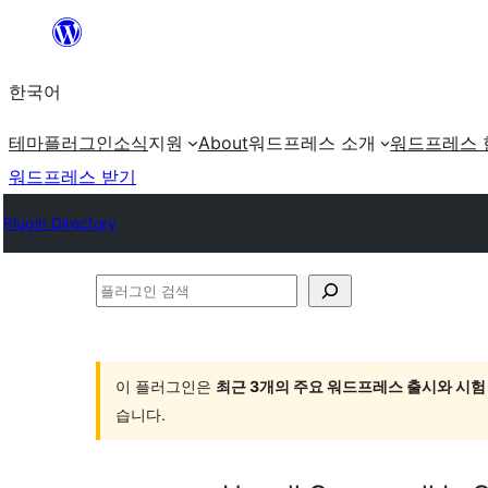
콘
텐
한국어
츠
로
테마
플러그인
소식
지원
About
워드프레스 소개
워드프레스 
바
워드프레스 받기
로
Plugin Directory
가
기
플
러
그
인
이 플러그인은
최근 3개의 주요 워드프레스 출시와 시험
습니다.
검
색