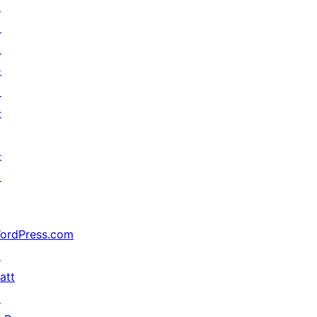
↗
미
래
를
위
한
가
지
ordPress.com
↗
att
↗