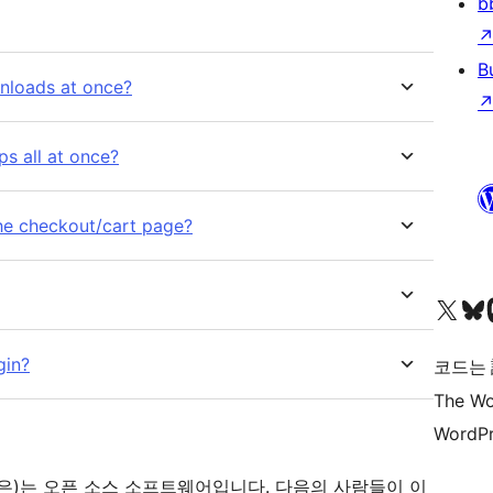
b
B
wnloads at once?
s all at once?
he checkout/cart page?
X(이전 트위터) 계정 방문하기
블루스카이 계정 방문하기
마스토
gin?
코드는
The Wo
WordPr
 for EDD”(은)는 오픈 소스 소프트웨어입니다. 다음의 사람들이 이