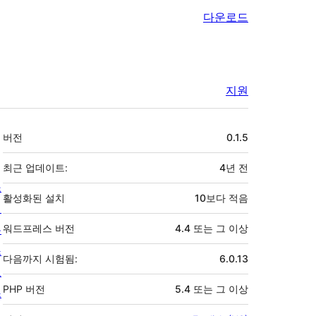
다운로드
지원
기
버전
0.1.5
초
최근 업데이트:
4년
전
소
활성화된 설치
10보다 적음
개
뉴
워드프레스 버전
4.4 또는 그 이상
스
다음까지 시험됨:
6.0.13
호
PHP 버전
5.4 또는 그 이상
스
팅