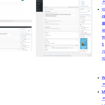
5
W
M