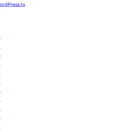
ordPress.tv
↗
참
여
하
기
이
벤
트
기
부
하
기