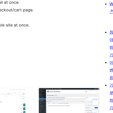
ll at once.
W
eckout/cart page.
le site at once.