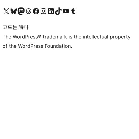
X(이전 트위터) 계정 방문하기
블루스카이 계정 방문하기
마스토돈 계정 방문하기
스레드 계정 방문하기
페이스북 페이지 방문하기
인스타그램 계정 방문하기
LinkedIn 계정 방문하기
틱톡 계정 방문하기
유튜브 채널 방문하기
텀블러 계정 방문하기
코드는 詩다
The WordPress® trademark is the intellectual property
of the WordPress Foundation.