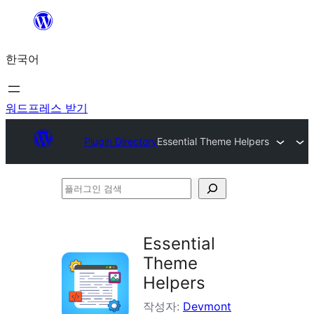
콘
텐
한국어
츠
로
바
워드프레스 받기
로
Plugin Directory
Essential Theme Helpers
가
기
플
러
그
Essential
인
Theme
검
Helpers
색
작성자:
Devmont