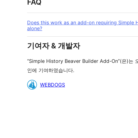
FAQ
Does this work as an add-on requiring Simple Hi
alone?
기여자 & 개발자
“Simple History Beaver Builder Add
인에 기여하였습니다.
기
WEBDOGS
여
자