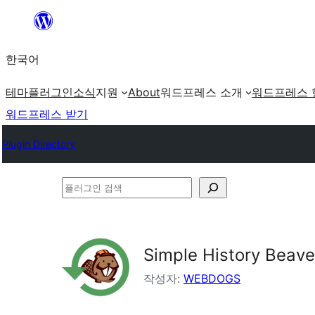
콘
텐
한국어
츠
로
테마
플러그인
소식
지원
About
워드프레스 소개
워드프레스 
바
워드프레스 받기
로
Plugin Directory
가
기
플
러
그
인
Simple History Beave
검
작성자:
WEBDOGS
색