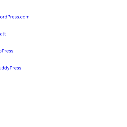
ordPress.com
↗
att
↗
bPress
↗
uddyPress
↗