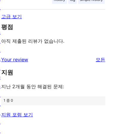
보
고급 보기
평점
쇼
케
아직 제출된 리뷰가 없습니다.
이
스
리
Your review
모든
테
뷰
지원
마
보
플
기
지난 2개월 동안 해결된 문제:
러
1 중 0
그
인
지원 포럼 보기
패
턴