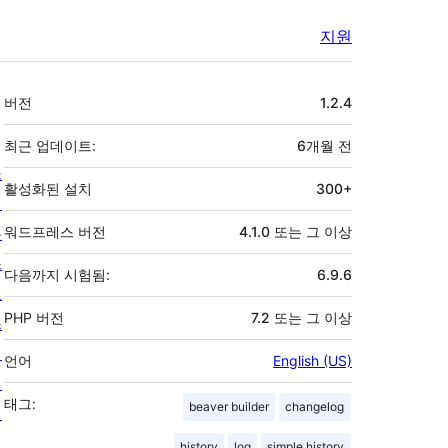
지원
기
버전
1.2.4
초
최근 업데이트:
6개월
전
소
활성화된 설치
300+
개
뉴
워드프레스 버전
4.1.0 또는 그 이상
스
다음까지 시험됨:
6.9.6
호
PHP 버전
7.2 또는 그 이상
스
팅
언어
English (US)
개
태그:
beaver builder
changelog
인
정
history
log
simple history