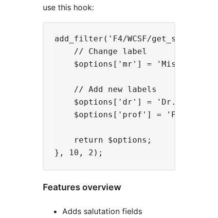
use this hook:
add_filter('F4/WCSF/get_salutation
    // Change label

    $options['mr'] = 'Mister';

    // Add new labels

    $options['dr'] = 'Dr.';

    $options['prof'] = 'Prof.';

    return $options;

Features overview
Adds salutation fields