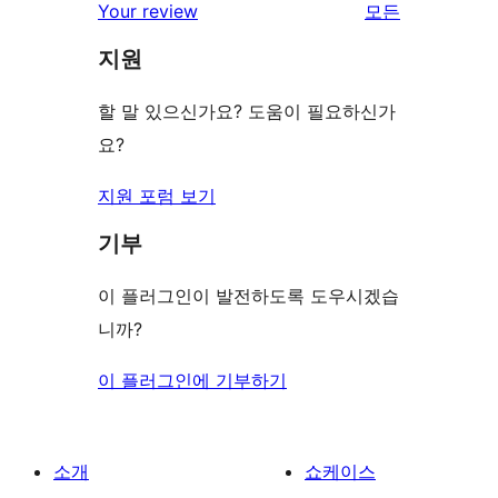
리
Your review
모든
기
후
점
뷰
기
지원
후
보
기
기
할 말 있으신가요? 도움이 필요하신가
요?
지원 포럼 보기
기부
이 플러그인이 발전하도록 도우시겠습
니까?
이 플러그인에 기부하기
소개
쇼케이스