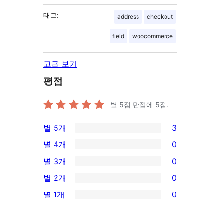
태그:
address
checkout
field
woocommerce
고급 보기
평점
별 5점 만점에
5
점.
별 5개
3
3/5-
별 4개
0
별
0/4-
별 3개
0
점
별
0/3-
별 2개
0
후
점
별
0/2-
기
별 1개
0
후
점
별
0/1-
기
후
점
별