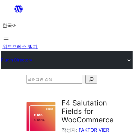
콘
텐
한국어
츠
로
바
워드프레스 받기
로
Plugin Directory
가
기
플
러
그
F4 Salutation
인
Fields for
검
WooCommerce
색
작성자:
FAKTOR VIER