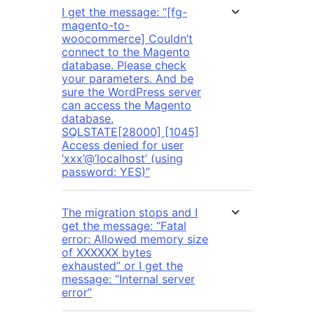
I get the message: “[fg-
magento-to-
woocommerce] Couldn’t
connect to the Magento
database. Please check
your parameters. And be
sure the WordPress server
can access the Magento
database.
SQLSTATE[28000] [1045]
Access denied for user
‘xxx’@’localhost’ (using
password: YES)”
The migration stops and I
get the message: “Fatal
error: Allowed memory size
of XXXXXX bytes
exhausted” or I get the
message: “Internal server
error”