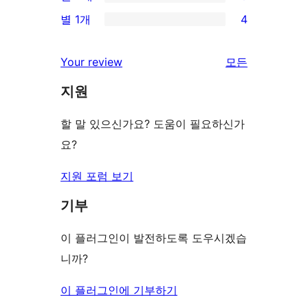
별
0/2-
기
별 1개
4
후
점
별
4/1-
기
후
점
별
Your review
모든
기
후
점
리
기
지원
후
뷰
기
보
할 말 있으신가요? 도움이 필요하신가
기
요?
지원 포럼 보기
기부
이 플러그인이 발전하도록 도우시겠습
니까?
이 플러그인에 기부하기