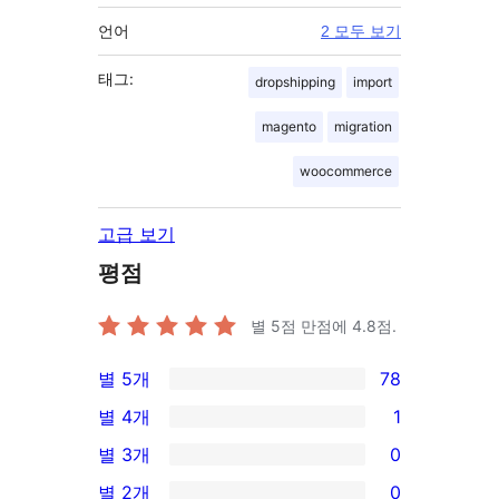
언어
2 모두 보기
태그:
dropshipping
import
magento
migration
woocommerce
고급 보기
평점
별 5점 만점에
4.8
점.
별 5개
78
78/5-
별 4개
1
별
1/4-
별 3개
0
점
별
0/3-
별 2개
0
후
점