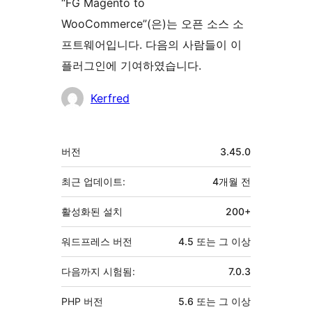
“FG Magento to
WooCommerce”(은)는 오픈 소스 소
프트웨어입니다. 다음의 사람들이 이
플러그인에 기여하였습니다.
기
Kerfred
여
자
기
버전
3.45.0
초
최근 업데이트:
4개월
전
활성화된 설치
200+
워드프레스 버전
4.5 또는 그 이상
다음까지 시험됨:
7.0.3
PHP 버전
5.6 또는 그 이상