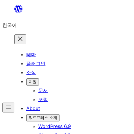
콘
텐
한국어
츠
로
바
로
테마
가
플러그인
기
소식
지원
문서
포럼
About
워드프레스 소개
WordPress 6.9