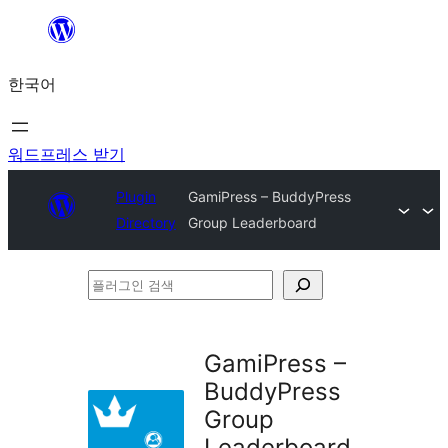
콘
텐
한국어
츠
로
바
워드프레스 받기
로
Plugin
GamiPress – BuddyPress
가
Directory
Group Leaderboard
기
플
러
그
GamiPress –
인
BuddyPress
검
Group
색
Leaderboard