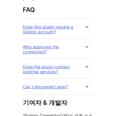
FAQ
Does this plugin require a
Golisto account?
Who approves the
connection?
Does the plugin contact
external services?
Can I disconnect later?
기여자 & 개발자
“Golisto Connector”(은)는 오픈 소스