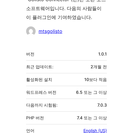
소프트웨어입니다. 다음의 사람들이
이 플러그인에 기여하였습니다.
기
mtsgolisto
여
자
기
버전
1.0.1
초
최근 업데이트:
2개월
전
활성화된 설치
10보다 적음
워드프레스 버전
6.5 또는 그 이상
다음까지 시험됨:
7.0.3
PHP 버전
7.4 또는 그 이상
언어
English (US)