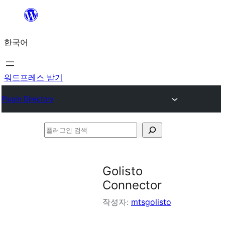
콘
텐
한국어
츠
로
바
워드프레스 받기
로
Plugin Directory
가
기
플
러
그
Golisto
인
Connector
검
작성자:
mtsgolisto
색