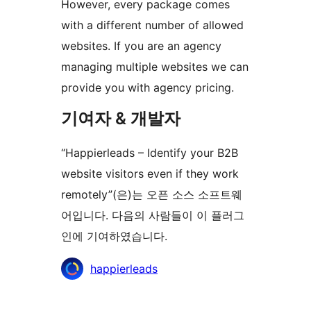
However, every package comes
with a different number of allowed
websites. If you are an agency
managing multiple websites we can
provide you with agency pricing.
기여자 & 개발자
“Happierleads – Identify your B2B
website visitors even if they work
remotely”(은)는 오픈 소스 소프트웨
어입니다. 다음의 사람들이 이 플러그
인에 기여하였습니다.
기
happierleads
여
자