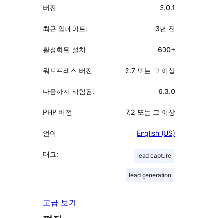
기
버전
3.0.1
초
최근 업데이트:
3년
전
활성화된 설치
600+
워드프레스 버전
2.7 또는 그 이상
다음까지 시험됨:
6.3.0
PHP 버전
7.2 또는 그 이상
언어
English (US)
태그:
lead capture
lead generation
고급 보기