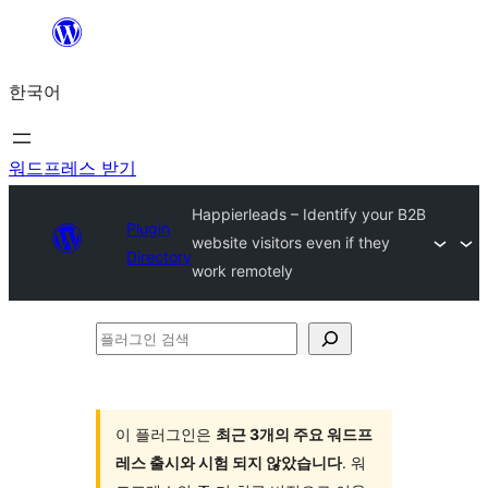
콘
텐
한국어
츠
로
바
워드프레스 받기
로
Happierleads – Identify your B2B
가
Plugin
website visitors even if they
Directory
기
work remotely
플
러
그
인
이 플러그인은
최근 3개의 주요 워드프
레스 출시와 시험 되지 않았습니다
. 워
검