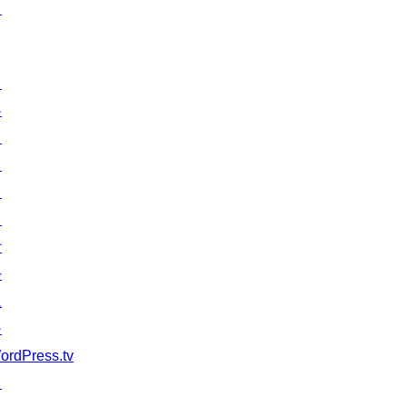
턴
배
우
기
지
원
개
발
자
도
구
ordPress.tv
↗