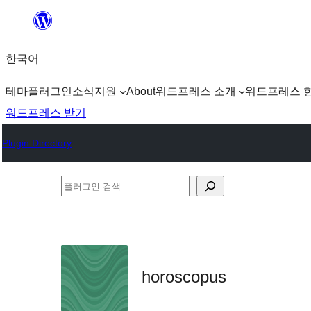
콘
텐
한국어
츠
로
테마
플러그인
소식
지원
About
워드프레스 소개
워드프레스 
바
워드프레스 받기
로
Plugin Directory
가
기
플
러
그
인
검
horoscopus
색