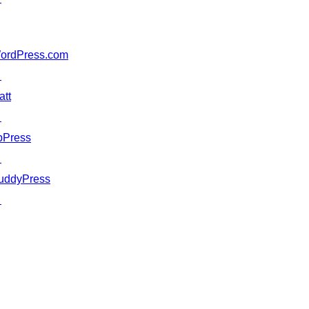
ordPress.com
↗
att
↗
bPress
↗
uddyPress
↗