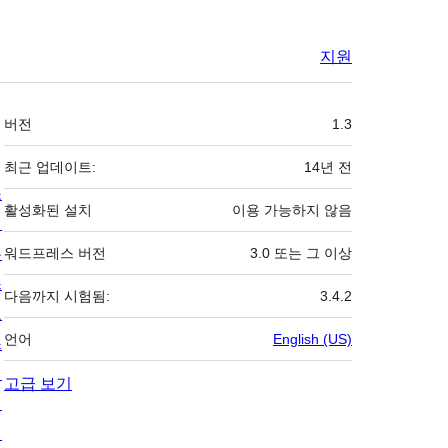
지원
기
버전
1.3
초
최근 업데이트:
14년
전
소
활성화된 설치
이용 가능하지 않음
개
뉴
워드프레스 버전
3.0 또는 그 이상
스
다음까지 시험됨:
3.4.2
호
언어
English (US)
스
팅
고급 보기
개
인