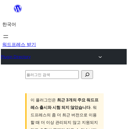
콘
텐
한국어
츠
로
바
워드프레스 받기
로
Plugin Directory
가
기
플
러
그
인
이 플러그인은
최근 3개의 주요 워드프
레스 출시와 시험 되지 않았습니다
. 워
검
드프레스의 좀 더 최근 버전으로 이용
색
할 때 더 이상 관리되지 않고 지원되지