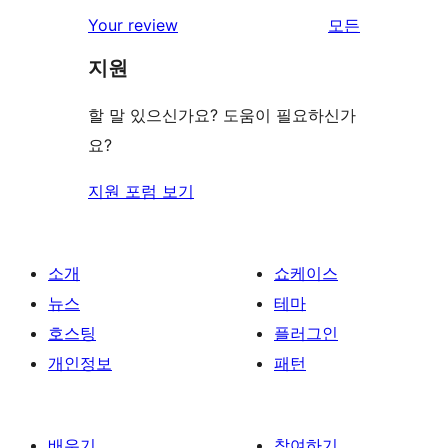
점
별
리
Your review
모든
기
후
점
뷰
기
지원
후
보
기
기
할 말 있으신가요? 도움이 필요하신가
요?
지원 포럼 보기
소개
쇼케이스
뉴스
테마
호스팅
플러그인
개인정보
패턴
배우기
참여하기