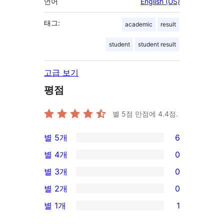
언어
English (US)
태그:
academic
result
student
student result
고급 보기
평점
별 5점 만점에
4.4
점.
별 5개
6
6/5-
별 4개
0
별
0/4-
별 3개
0
점
별
0/3-
별 2개
0
후
점
별
0/2-
기
별 1개
1
후
점
별
1/1-
기
후