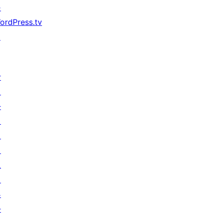
구
ordPress.tv
↗
참
여
하
기
이
벤
트
기
부
하