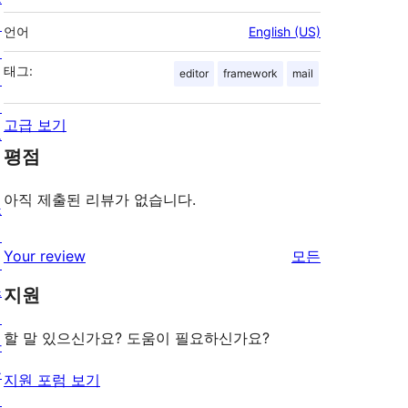
팅
언어
English (US)
개
태그:
editor
framework
mail
인
정
고급 보기
보
평점
아직 제출된 리뷰가 없습니다.
쇼
케
리
Your review
모든
이
뷰
스
지원
보
테
기
할 말 있으신가요? 도움이 필요하신가요?
마
플
지원 포럼 보기
러