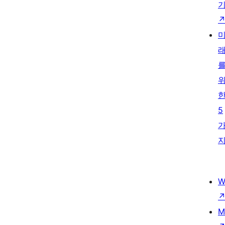
5
W
M