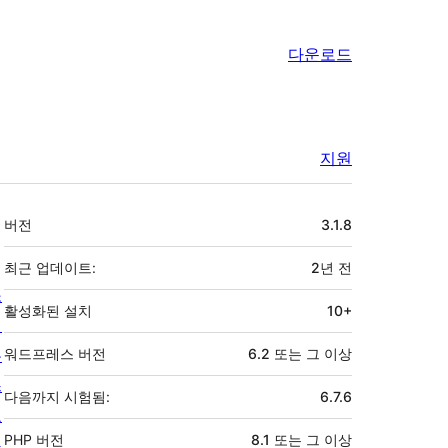
다운로드
지원
기
버전
3.1.8
초
최근 업데이트:
2년
전
소
활성화된 설치
10+
개
뉴
워드프레스 버전
6.2 또는 그 이상
스
다음까지 시험됨:
6.7.6
호
PHP 버전
8.1 또는 그 이상
스