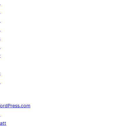
기
↗
미
래
를
위
한
가
지
ordPress.com
↗
att