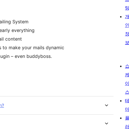
ailing System
early everything
il content
rs to make your mails dynamic
plugin – even buddyboss.
n?