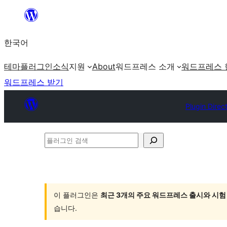
콘
텐
한국어
츠
로
테마
플러그인
소식
지원
About
워드프레스 소개
워드프레스 
바
워드프레스 받기
로
가
Plugin Direc
기
플
러
그
인
이 플러그인은
최근 3개의 주요 워드프레스 출시와 시험
검
습니다.
색