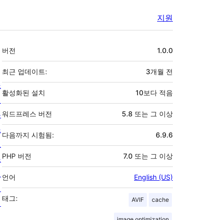
지원
기
버전
1.0.0
초
최근 업데이트:
3개월
전
소
활성화된 설치
10보다 적음
개
뉴
워드프레스 버전
5.8 또는 그 이상
스
다음까지 시험됨:
6.9.6
호
PHP 버전
7.0 또는 그 이상
스
팅
언어
English (US)
개
태그:
AVIF
cache
인
정
image optimization