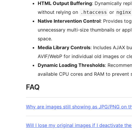
HTML Output Buffering
: Dynamically rep
without relying on
or
.htaccess
nginx
Native Intervention Control
: Provides to
unnecessary multi-size thumbnails or app
space.
Media Library Controls
: Includes AJAX bu
AVIF/WebP for individual old images or cl
Dynamic Loading Thresholds
: Recommend
available CPU cores and RAM to prevent s
FAQ
Why are images still showing as JPG/PNG on th
Will I lose my original images if I deactivate the