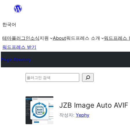
콘
텐
한국어
츠
로
테마
플러그인
소식
지원
About
워드프레스 소개
워드프레스 
바
워드프레스 받기
로
Plugin Directory
가
기
플
러
그
인
JZB Image Auto AVIF
검
작성자:
Yephy
색