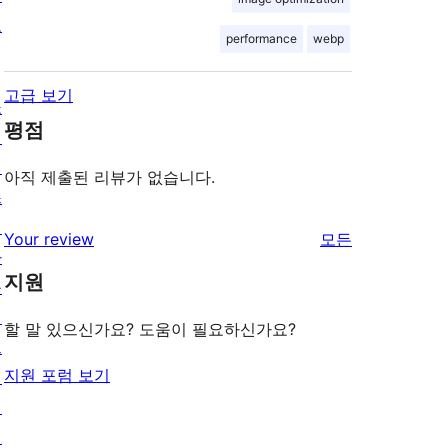
보
performance
webp
고급 보기
쇼
평점
케
이
아직 제출된 리뷰가 없습니다.
스
테
리
Your review
모든
마
뷰
지원
플
보
러
기
할 말 있으신가요? 도움이 필요하신가요?
그
지원 포럼 보기
인
패
턴