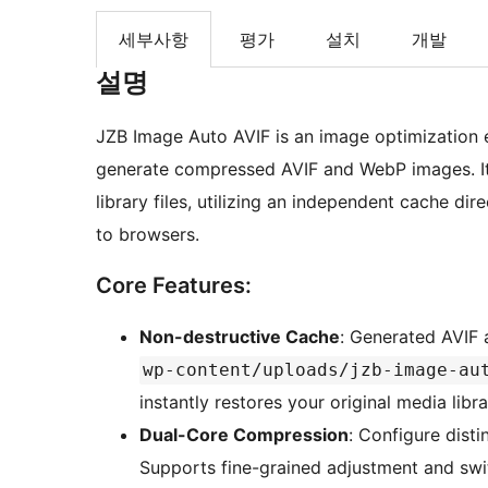
세부사항
평가
설치
개발
설명
JZB Image Auto AVIF is an image optimization 
generate compressed AVIF and WebP images. It d
library files, utilizing an independent cache di
to browsers.
Core Features:
Non-destructive Cache
: Generated AVIF 
wp-content/uploads/jzb-image-au
instantly restores your original media libra
Dual-Core Compression
: Configure disti
Supports fine-grained adjustment and swi