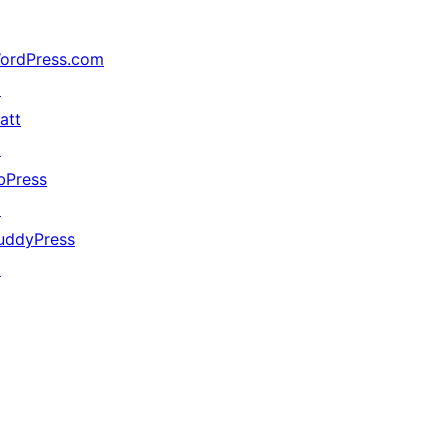
ordPress.com
↗
att
↗
bPress
↗
uddyPress
↗