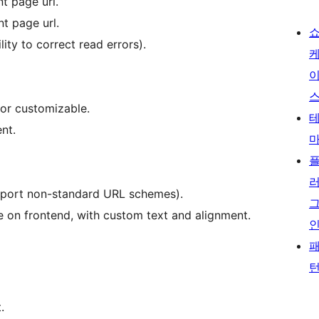
t page url.
t page url.
lity to correct read errors).
or customizable.
nt.
upport non-standard URL schemes).
on frontend, with custom text and alignment.
.