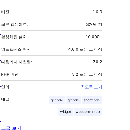
기
버전
1.6.0
초
최근 업데이트:
3개월
전
소
활성화된 설치
10,000+
개
뉴
워드프레스 버전
4.6.0 또는 그 이상
스
다음까지 시험됨:
7.0.2
호
PHP 버전
5.2 또는 그 이상
스
팅
언어
7 모두 보기
개
태그:
qr code
qrcode
shortcode
인
정
widget
woocommerce
보
고급 보기