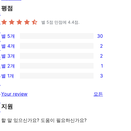
평점
쇼
케
별 5점 만점에
4.4
점.
이
별 5개
30
스
30/5-
별 4개
2
테
별
2/4-
별 3개
2
마
점
별
2/3-
플
별 2개
1
후
점
별
1/2-
러
기
별 1개
3
후
점
별
3/1-
그
기
후
점
별
인
리
Your review
모든
기
후
점
패
뷰
기
지원
후
턴
보
기
기
할 말 있으신가요? 도움이 필요하신가요?