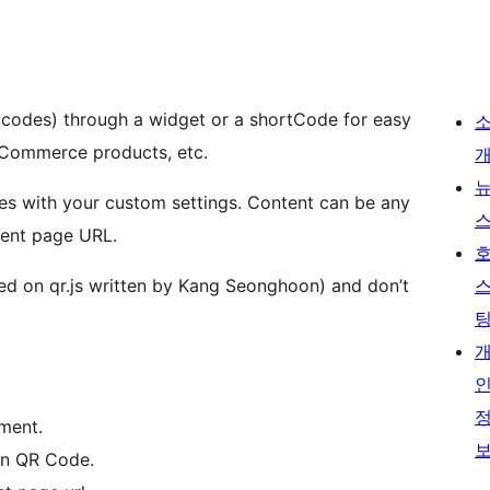
codes) through a widget or a shortCode for easy
ooCommerce products, etc.
es with your custom settings. Content can be any
rrent page URL.
ed on qr.js written by Kang Seonghoon) and don’t
nment.
in QR Code.