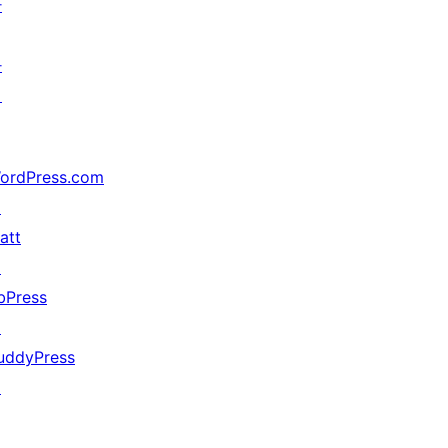
한
가
지
ordPress.com
↗
att
↗
bPress
↗
uddyPress
↗