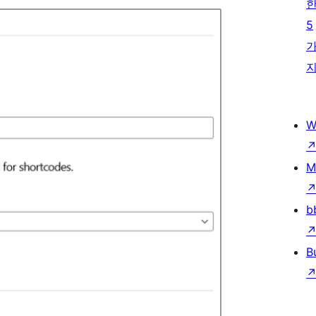
5
W
M
b
B