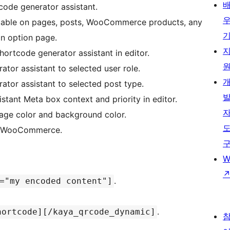
ode generator assistant.
ailable on pages, posts, WooCommerce products, any
in option page.
hortcode generator assistant in editor.
ator assistant to selected user role.
ator assistant to selected post type.
stant Meta box context and priority in editor.
age color and background color.
nd WooCommerce.
W
.
="my encoded content"]
.
hortcode][/kaya_qrcode_dynamic]