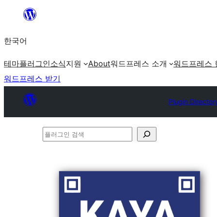
콘
텐
한국어
츠
로
테마
플러그인
소식
지원
About
워드프레스 소개
워드프레스 
바
워드프레스 받기
로
가
Plugin Director
기
플
러
그
인
검
색