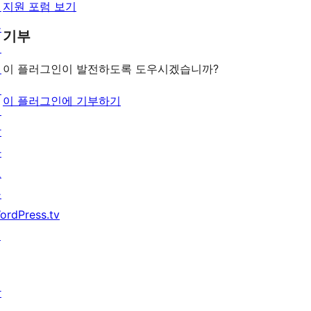
배
지원 포럼 보기
우
기부
기
지
이 플러그인이 발전하도록 도우시겠습니까?
원
이 플러그인에 기부하기
개
발
자
도
구
ordPress.tv
↗
참