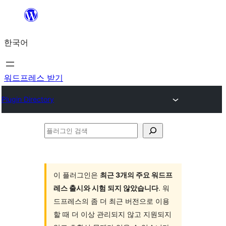
콘
텐
한국어
츠
로
바
워드프레스 받기
로
Plugin Directory
가
기
플
러
그
인
이 플러그인은
최근 3개의 주요 워드프
레스 출시와 시험 되지 않았습니다
. 워
검
드프레스의 좀 더 최근 버전으로 이용
색
할 때 더 이상 관리되지 않고 지원되지