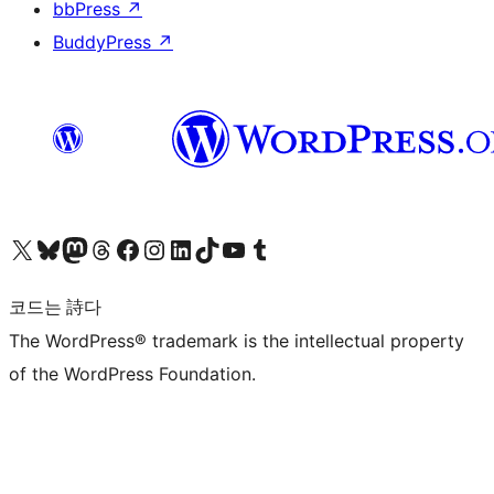
bbPress
↗
BuddyPress
↗
X(이전 트위터) 계정 방문하기
블루스카이 계정 방문하기
마스토돈 계정 방문하기
스레드 계정 방문하기
페이스북 페이지 방문하기
인스타그램 계정 방문하기
LinkedIn 계정 방문하기
틱톡 계정 방문하기
유튜브 채널 방문하기
텀블러 계정 방문하기
코드는 詩다
The WordPress® trademark is the intellectual property
of the WordPress Foundation.