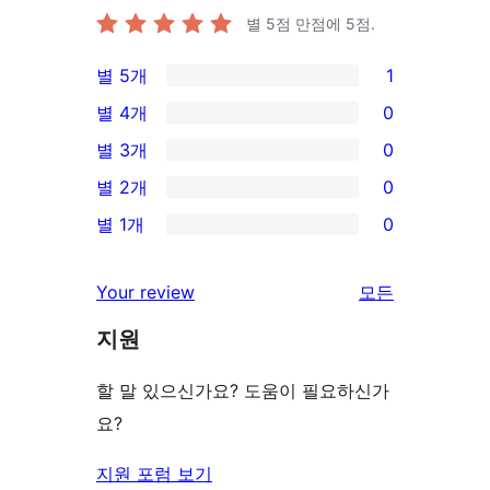
별 5점 만점에
5
점.
별 5개
1
1/5-
별 4개
0
별
0/4-
별 3개
0
점
별
0/3-
별 2개
0
후
점
별
0/2-
기
별 1개
0
후
점
별
0/1-
기
후
점
별
리
Your review
모든
기
후
점
뷰
기
지원
후
보
기
기
할 말 있으신가요? 도움이 필요하신가
요?
지원 포럼 보기