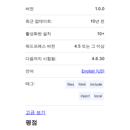
자
기
버전
1.0.0
초
최근 업데이트:
10년
전
활성화된 설치
10+
워드프레스 버전
4.5 또는 그 이상
다음까지 시험됨:
4.6.30
언어
English (US)
태그:
files
html
include
inject
local
고급 보기
평점