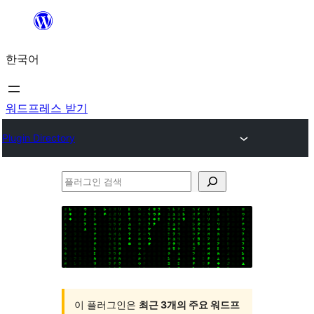
콘
텐
한국어
츠
로
바
워드프레스 받기
로
Plugin Directory
가
기
플
러
그
인
검
색
이 플러그인은
최근 3개의 주요 워드프