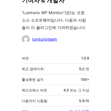
기여자 & 개발자
“Lumturio WP Monitor”(은)는 오픈
소스 소프트웨어입니다. 다음의 사람
들이 이 플러그인에 기여하였습니다.
기
lumturioteam
여
자
기
버전
1.0.8
초
최근 업데이트:
5년
전
활성화된 설치
100+
워드프레스 버전
4.0 또는 그 이상
다음까지 시험됨:
5.9.15