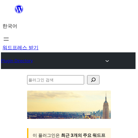
콘
텐
한국어
츠
로
바
워드프레스 받기
로
Plugin Directory
가
기
플
러
그
인
검
색
이 플러그인은
최근 3개의 주요 워드프