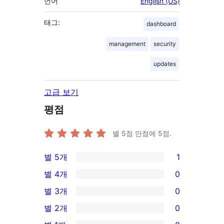
언어
English (US)
태그:
dashboard
management
security
updates
고급 보기
평점
별 5점 만점에
5
점.
별 5개
1
1/5-
별 4개
0
별
0/4-
별 3개
0
점
별
0/3-
별 2개
0
후
점
별
0/2-
기