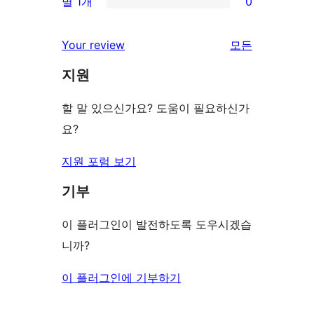
별 1개
0
후
점
별
0/1-
기
후
점
별
Your review
모든
기
후
점
리
기
지원
후
뷰
기
보
할 말 있으신가요? 도움이 필요하신가
기
요?
지원 포럼 보기
기부
이 플러그인이 발전하도록 도우시겠습
니까?
이 플러그인에 기부하기