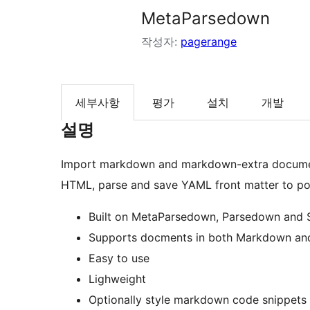
MetaParsedown
작성자:
pagerange
세부사항
평가
설치
개발
설명
Import markdown and markdown-extra documen
HTML, parse and save YAML front matter to post
Built on MetaParsedown, Parsedown an
Supports docments in both Markdown an
Easy to use
Lighweight
Optionally style markdown code snippets f