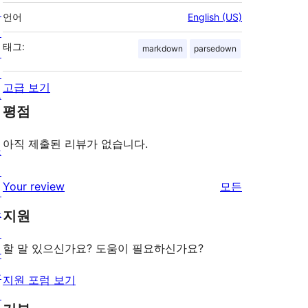
팅
언어
English (US)
개
태그:
markdown
parsedown
인
정
고급 보기
보
평점
아직 제출된 리뷰가 없습니다.
쇼
케
리
Your review
모든
이
뷰
스
지원
보
테
기
할 말 있으신가요? 도움이 필요하신가요?
마
플
지원 포럼 보기
러