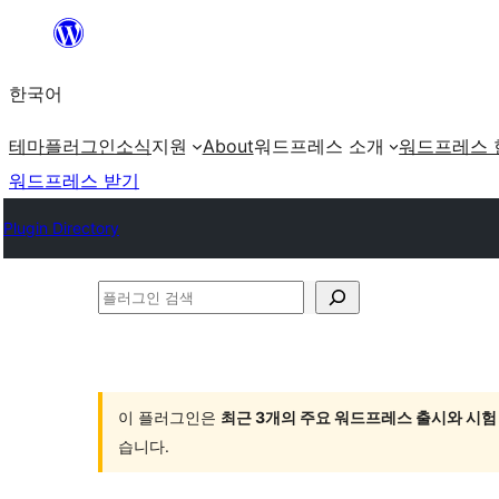
콘
텐
한국어
츠
로
테마
플러그인
소식
지원
About
워드프레스 소개
워드프레스 
바
워드프레스 받기
로
Plugin Directory
가
기
플
러
그
인
이 플러그인은
최근 3개의 주요 워드프레스 출시와 시험
검
습니다.
색