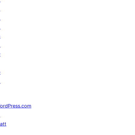
↗
미
래
를
위
한
가
지
ordPress.com
↗
att
↗