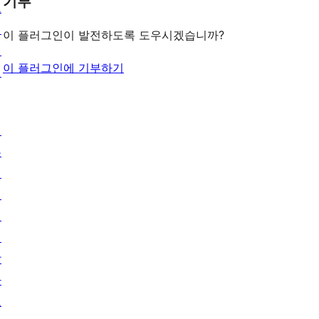
기부
그
인
이 플러그인이 발전하도록 도우시겠습니까?
패
이 플러그인에 기부하기
턴
배
우
기
지
원
개
발
자
도