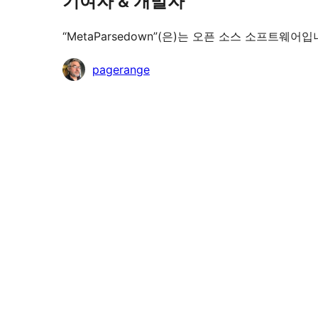
기여자 & 개발자
“MetaParsedown”(은)는 오픈 소스 소프트
기
pagerange
여
자