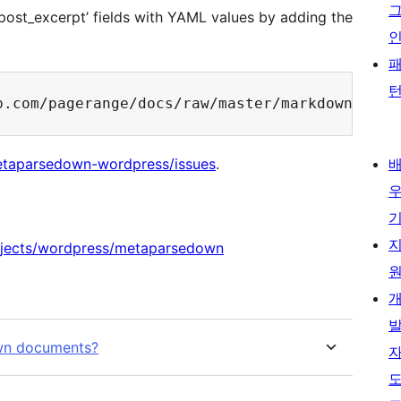
d ‘post_excerpt’ fields with YAML values by adding the
etaparsedown-wordpress/issues
.
ojects/wordpress/metaparsedown
own documents?