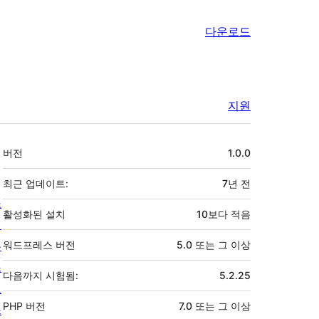
다운로드
지원
기
버전
1.0.0
초
최근 업데이트:
7년
전
소
활성화된 설치
10보다 적음
개
뉴
워드프레스 버전
5.0 또는 그 이상
스
다음까지 시험됨:
5.2.25
호
PHP 버전
7.0 또는 그 이상
스