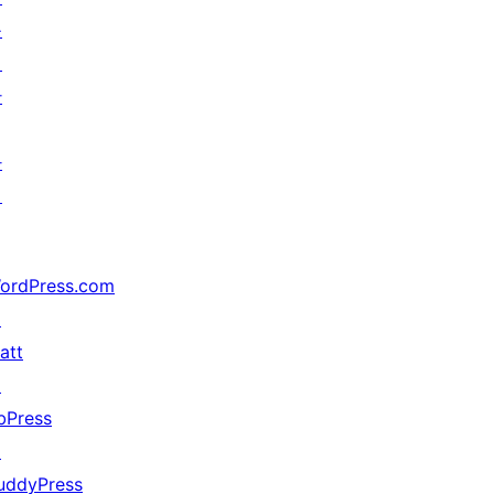
를
위
한
가
지
ordPress.com
↗
att
↗
bPress
↗
uddyPress