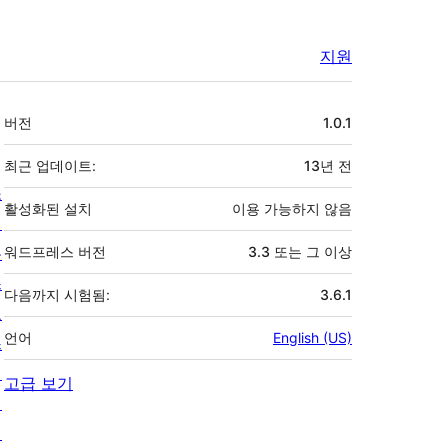
지원
기
버전
1.0.1
초
최근 업데이트:
13년
전
소
활성화된 설치
이용 가능하지 않음
개
뉴
워드프레스 버전
3.3 또는 그 이상
스
다음까지 시험됨:
3.6.1
호
언어
English (US)
스
팅
고급 보기
개
인