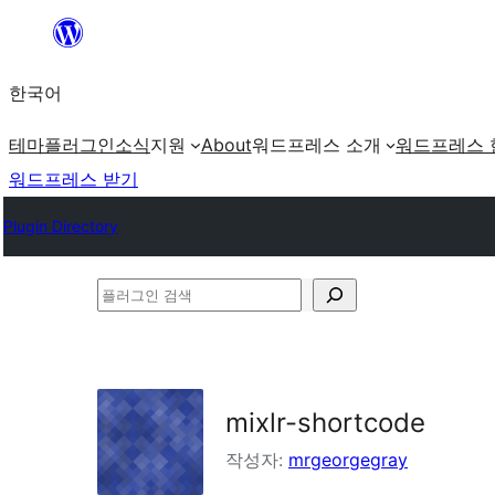
콘
텐
한국어
츠
로
테마
플러그인
소식
지원
About
워드프레스 소개
워드프레스 
바
워드프레스 받기
로
Plugin Directory
가
기
플
러
그
인
mixlr-shortcode
검
색
작성자:
mrgeorgegray