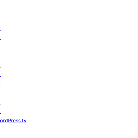
턴
배
우
기
지
원
개
발
자
도
구
ordPress.tv
↗