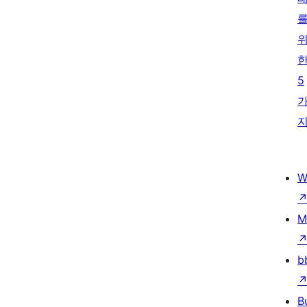
5
W
M
b
B