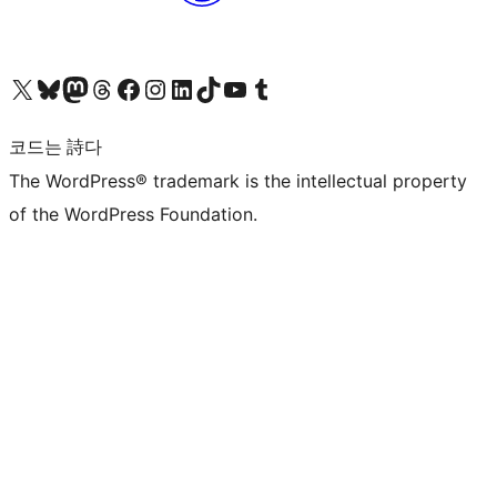
X(이전 트위터) 계정 방문하기
블루스카이 계정 방문하기
마스토돈 계정 방문하기
스레드 계정 방문하기
페이스북 페이지 방문하기
인스타그램 계정 방문하기
LinkedIn 계정 방문하기
틱톡 계정 방문하기
유튜브 채널 방문하기
텀블러 계정 방문하기
코드는 詩다
The WordPress® trademark is the intellectual property
of the WordPress Foundation.