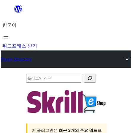
콘
텐
한국어
츠
로
바
워드프레스 받기
로
Plugin Directory
가
기
플
러
그
인
검
색
이 플러그인은
최근 3개의 주요 워드프