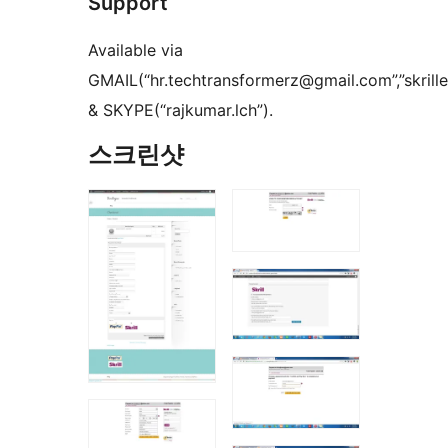
Support
Available via
GMAIL(“hr.techtransformerz@gmail.com”,”skrill
& SKYPE(“rajkumar.lch”).
스크린샷