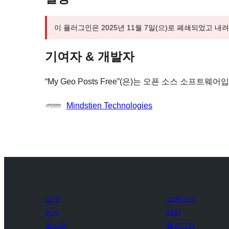
이 플러그인은 2025년 11월 7일(으)로 폐쇄되었고 내
기여자 & 개발자
“My Geo Posts Free”(은)는 오픈 소스 소
기
Mindstien Technologies
여
자
소개
쇼케이스
뉴스
테마
호스팅
플러그인