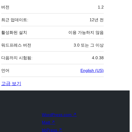
기
버전
1.2
초
최근 업데이트:
12년
전
활성화된 설치
이용 가능하지 않음
워드프레스 버전
3.0 또는 그 이상
다음까지 시험됨:
4.0.38
언어
English (US)
고급 보기
WordPress.com
↗
Matt
↗
bbPress
↗