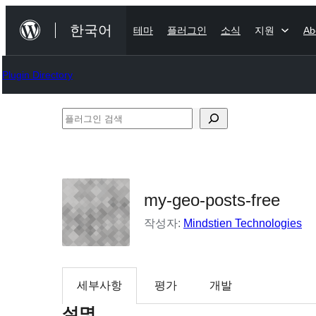
콘
한국어
테마
플러그인
소식
지원
Ab
텐
츠
Plugin Directory
로
바
플
로
러
가
그
기
인
my-geo-posts-free
검
색
작성자:
Mindstien Technologies
세부사항
평가
개발
설명