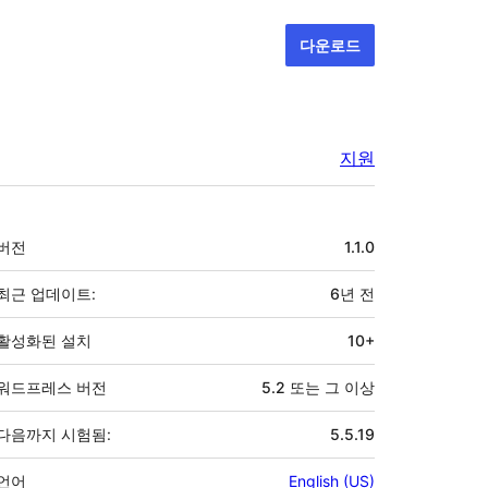
다운로드
지원
기
버전
1.1.0
초
최근 업데이트:
6년
전
활성화된 설치
10+
워드프레스 버전
5.2 또는 그 이상
다음까지 시험됨:
5.5.19
언어
English (US)