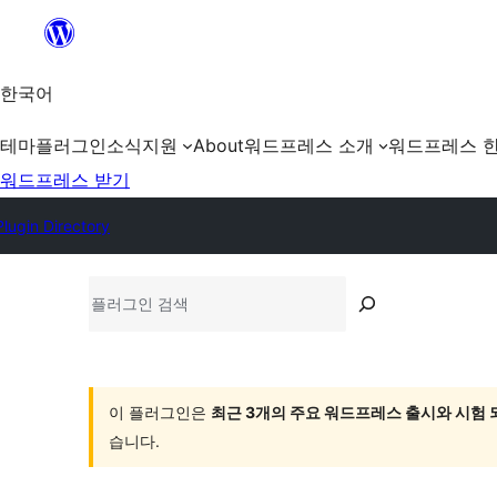
콘
텐
츠
한국어
로
테마
플러그인
소식
지원
About
워드프레스 소개
워드프레스 
바
워드프레스 받기
로
가
Plugin Directory
기
플
러
그
인
검
이 플러그인은
최근 3개의 주요 워드프레스 출시와 시험
색
습니다.